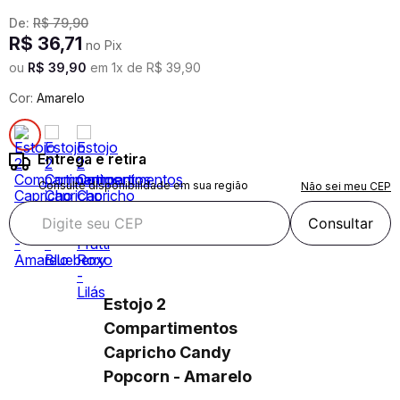
De:
R$
79
,
90
R$
36
,
71
no Pix
ou
R$
39
,
90
em
1
x de
R$
39
,
90
Cor:
Amarelo
Entrega e retira
Consulte disponibilidade em sua região
Não sei meu CEP
Consultar
Estojo 2
Compartimentos
Capricho Candy
Popcorn - Amarelo