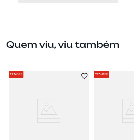
Quem viu, viu também
13%
OFF
22%
OFF