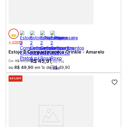
+ cores
Estojo 2 Compartimentos Crinkle - Amarelo
R$
45
,
91
De:
R$
69
,
90
no Pix
ou
R$
49
,
90
em
1
x de
R$
49
,
90
54%
OFF