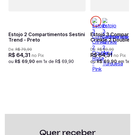
Estojo 2 Compartimentos Sestini
Estojo 3 Comparti
Trend - Preto
Crinkle 2 Double R
De:
R$
79
,
90
De:
R$
89
,
90
R$
64
,
31
R$
64
,
31
no Pix
no Pix
ou
R$
69
,
90
em
1
x de
R$
69
,
90
ou
R$
69
,
90
em
1
x d
Quer receber