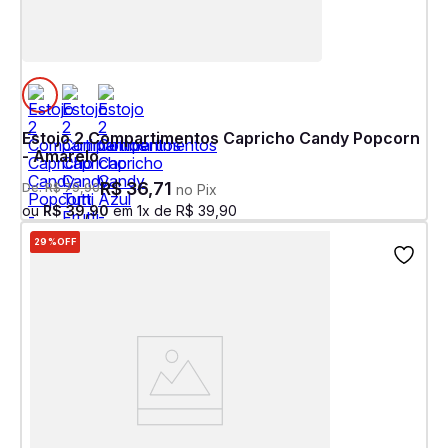
Estojo 2 Compartimentos Capricho Candy Popcorn
- Amarelo
R$
36
,
71
De:
R$
79
,
90
no Pix
ou
R$
39
,
90
em
1
x de
R$
39
,
90
29%
OFF