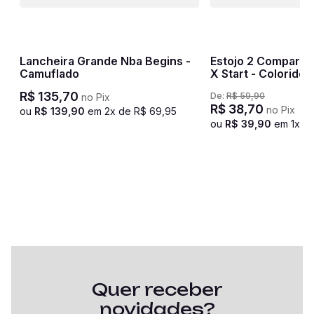
Lancheira Grande Nba Begins -
Estojo 2 Compartim
Camuflado
X Start - Colorido
R$
135
,
70
De:
R$
59
,
90
no Pix
R$
38
,
70
no Pix
ou
R$
139
,
90
em
2
x de
R$
69
,
95
ou
R$
39
,
90
em
1
x d
Quer receber
novidades?