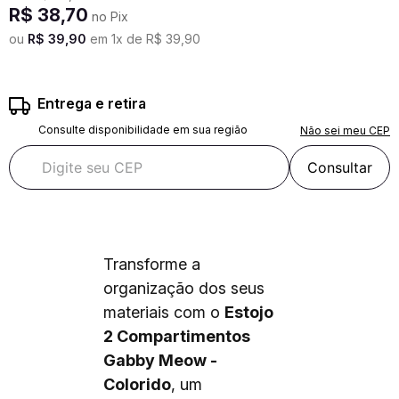
R$
38
,
70
no Pix
ou
R$
39
,
90
em
1
x de
R$
39
,
90
Entrega e retira
Consulte disponibilidade em sua região
Não sei meu CEP
Consultar
Transforme a
organização dos seus
materiais com o
Estojo
2 Compartimentos
Gabby Meow -
Colorido
, um