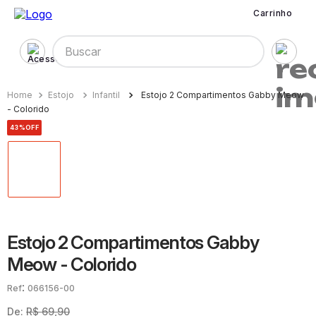
Carrinho
Buscar
Estojo
Infantil
Estojo 2 Compartimentos Gabby Meow
- Colorido
43%
OFF
Estojo 2 Compartimentos Gabby
Meow - Colorido
:
066156-00
De:
R$
69
,
90