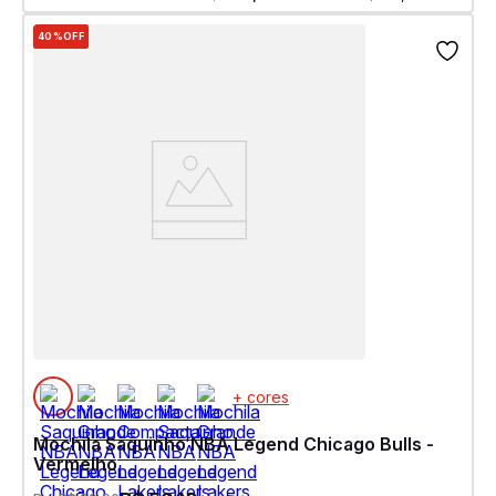
40%
OFF
+ cores
Mochila Saquinho NBA Legend Chicago Bulls -
Vermelho