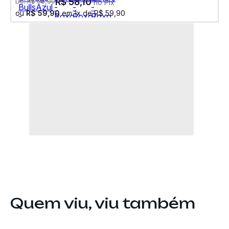
R$
58
,
10
De:
R$
99
,
90
no Pix
ou
R$
59
,
90
em
1
x de
R$
59
,
90
Quem viu, viu também