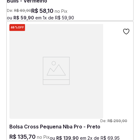
Bulls - Vermelho
R$
58
,
10
De:
R$
69
,
90
no Pix
ou
R$
59
,
90
em
1
x de
R$
59
,
90
46%
OFF
De:
R$
259
,
90
Bolsa Cross Pequena Nba Pro - Preto
R$
135
,
70
no Pix
ou
R$
139
,
90
em
2
x de
R$
69
,
95