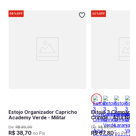
56%
OFF
22%
OFF
Estojo Organizador Capricho
Estojo 3 Comparti
Academy Verde - Militar
Crinkle - Azul Neo
De:
R$
89
,
90
De:
R$
89
,
90
R$
38
,
70
R$
67
,
80
no Pix
no Pix