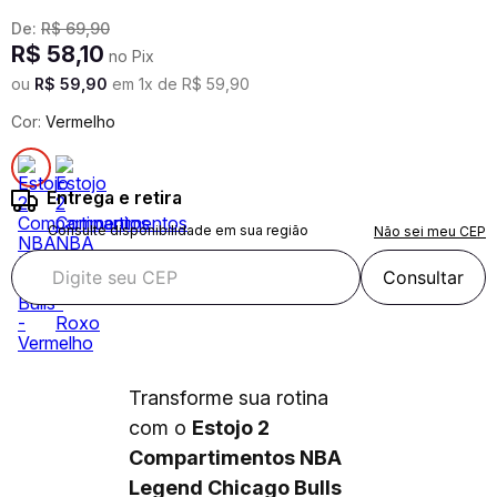
De:
R$
69
,
90
R$
58
,
10
no Pix
ou
R$
59
,
90
em
1
x de
R$
59
,
90
Cor:
Vermelho
Entrega e retira
Consulte disponibilidade em sua região
Não sei meu CEP
Consultar
Transforme sua rotina
com o
Estojo 2
Compartimentos NBA
Legend Chicago Bulls