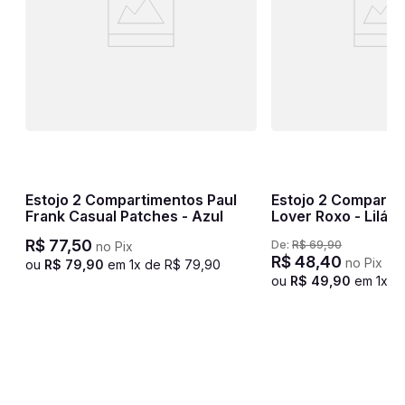
Estojo 2 Compartimentos Paul
Estojo 2 Compartim
Frank Casual Patches - Azul
Lover Roxo - Lilás
R$
77
,
50
De:
R$
69
,
90
no Pix
R$
48
,
40
no Pix
ou
R$
79
,
90
em
1
x de
R$
79
,
90
ou
R$
49
,
90
em
1
x d