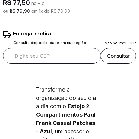
R$
77
,
50
no Pix
ou
R$
79
,
90
em
1
x de
R$
79
,
90
Entrega e retira
Consulte disponibilidade em sua região
Não sei meu CEP
Consultar
Transforme a
organização do seu dia
a dia com o
Estojo 2
Compartimentos Paul
Frank Casual Patches
- Azul
, um acessório