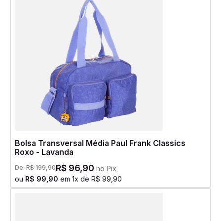
Bolsa Transversal Média Paul Frank Classics
Roxo - Lavanda
R$
96
,
90
De:
R$
199
,
90
no Pix
ou
R$
99
,
90
em
1
x de
R$
99
,
90