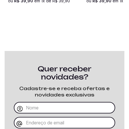
ou
R$
39
,
90
em
1
x de
R$
39
,
90
ou
R$
39
,
90
em
1
x d
Quer receber
novidades?
Cadastre-se e receba ofertas e
novidades exclusivas