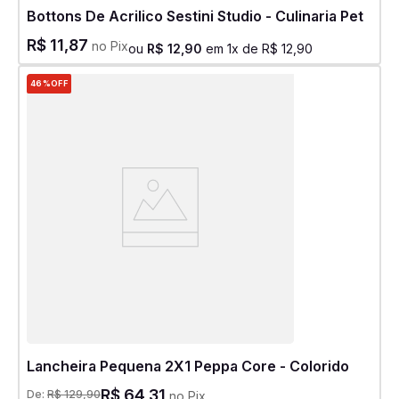
Bottons De Acrilico Sestini Studio - Culinaria Pet
R$
11
,
87
no Pix
ou
R$
12
,
90
em
1
x de
R$
12
,
90
46%
OFF
Lancheira Pequena 2X1 Peppa Core - Colorido
R$
64
,
31
De:
R$
129
,
90
no Pix