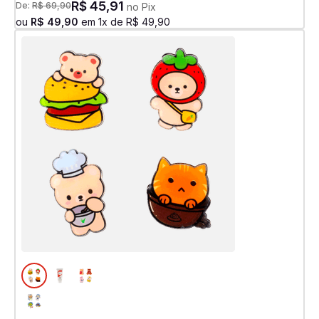
R$
45
,
91
De:
R$
69
,
90
no Pix
ou
R$
49
,
90
em
1
x de
R$
49
,
90