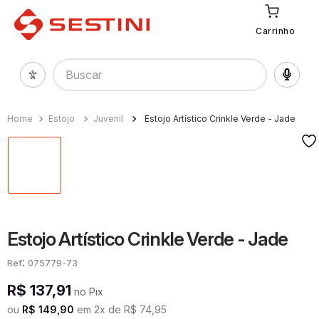
Carrinho
Buscar
Estojo
Juvenil
Estojo Artístico Crinkle Verde - Jade
Estojo Artístico Crinkle Verde - Jade
:
075779-73
R$
137
,
91
no Pix
ou
R$
149
,
90
em
2
x de
R$
74
,
95