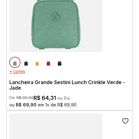
+ cores
Lancheira Grande Sestini Lunch Crinkle Verde -
Jade
R$
64
,
31
De:
R$
99
,
90
no Pix
ou
R$
69
,
90
em
1
x de
R$
69
,
90