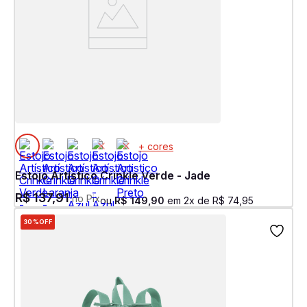
+ cores
Estojo Artístico Crinkle Verde - Jade
R$
137
,
91
no Pix
ou
R$
149
,
90
em
2
x de
R$
74
,
95
30%
OFF