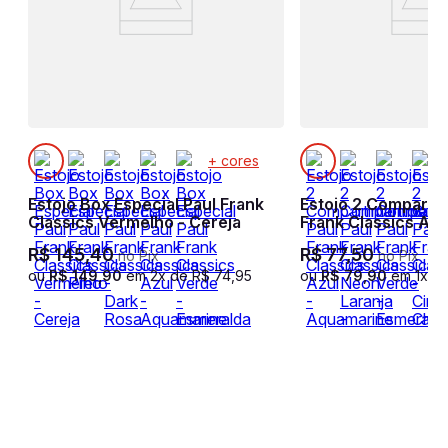
+ cores
Estojo Box Especial Paul Frank
Estojo 2 Comparti
Classics Vermelho - Cereja
Frank Classics Azu
Aquamarine
R$
145
,
40
R$
77
,
50
no Pix
no Pix
ou
R$
149
,
90
em
2
x de
R$
74
,
95
ou
R$
79
,
90
em
1
x d