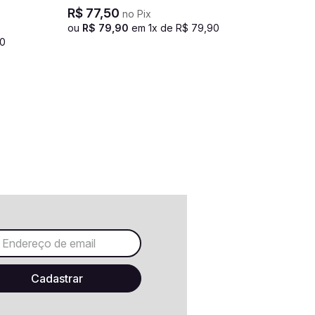
R$
77
,
50
no Pix
ou
R$
79
,
90
em
1
x de
R$
79
,
90
0