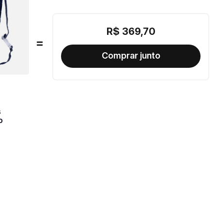
R$
369
,
70
s
o