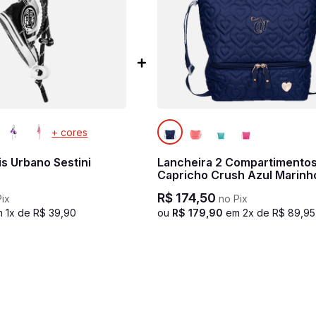
+ cores
s Urbano Sestini
Lancheira 2 Compartimento
o
Capricho Crush Azul Marinh
R$
174
,
50
ix
no Pix
m
1
x de
R$
39
,
90
ou
R$
179
,
90
em
2
x de
R$
89
,
95