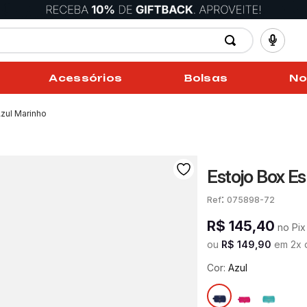
Acessórios
Bolsas
No
Azul Marinho
Estojo Box E
:
075898-72
R$
145
,
40
no Pix
ou
R$
149
,
90
em
2
x
Cor:
Azul