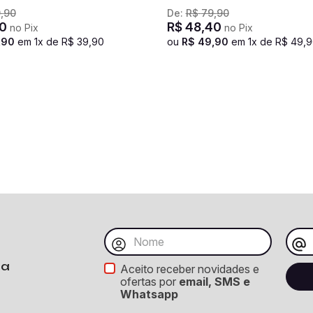
9
,
90
De:
R$
79
,
90
0
R$
48
,
40
no Pix
no Pix
,
90
em
1
x de
R$
39
,
90
ou
R$
49
,
90
em
1
x de
R$
49
,
9
ba
Aceito receber novidades e
ofertas por
email, SMS e
Whatsapp