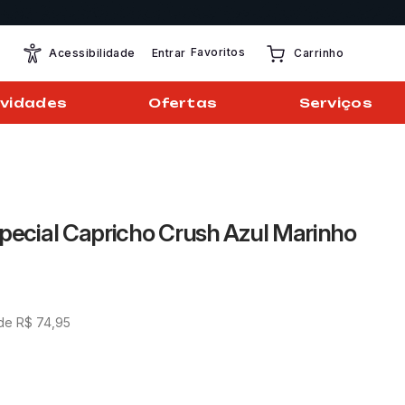
Favoritos
Entrar
Acessibilidade
Carrinho
vidades
Ofertas
Serviços
special Capricho Crush Azul Marinho
 de
R$
74
,
95