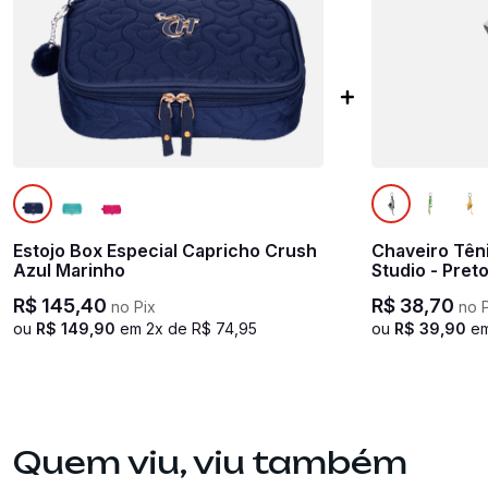
Estojo Box Especial Capricho Crush
Chaveiro Têni
Azul Marinho
Studio - Pret
R$
145
,
40
R$
38
,
70
no Pix
no P
ou
R$
149
,
90
em
2
x de
R$
74
,
95
ou
R$
39
,
90
e
Quem viu, viu também