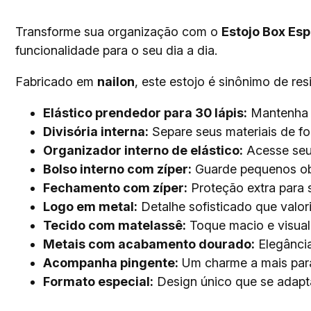
Transforme sua organização com o
Estojo Box Es
funcionalidade para o seu dia a dia.
Fabricado em
nailon
, este estojo é sinônimo de res
Elástico prendedor para 30 lápis:
Mantenha s
Divisória interna:
Separe seus materiais de fo
Organizador interno de elástico:
Acesse seus
Bolso interno com zíper:
Guarde pequenos ob
Fechamento com zíper:
Proteção extra para s
Logo em metal:
Detalhe sofisticado que valori
Tecido com matelassê:
Toque macio e visual 
Metais com acabamento dourado:
Elegância
Acompanha pingente:
Um charme a mais para
Formato especial:
Design único que se adapta