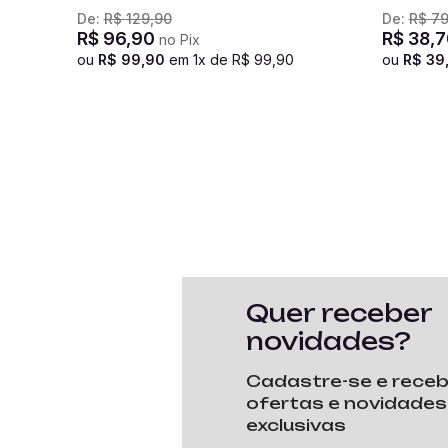
Pink
De:
R$
129
,
90
De:
R$
7
R$
96
,
90
R$
38
,
7
no Pix
ou
R$
99
,
90
em
1
x de
R$
99
,
90
ou
R$
39
Quer receber
novidades?
Cadastre-se e rece
ofertas e novidades
exclusivas