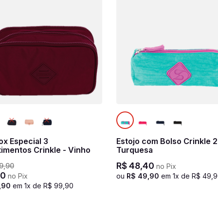
ox Especial 3
Estojo com Bolso Crinkle 2
imentos Crinkle - Vinho
Turquesa
R$
48
,
40
9
,
90
no Pix
0
no Pix
ou
R$
49
,
90
em
1
x de
R$
49
,
9
,
90
em
1
x de
R$
99
,
90