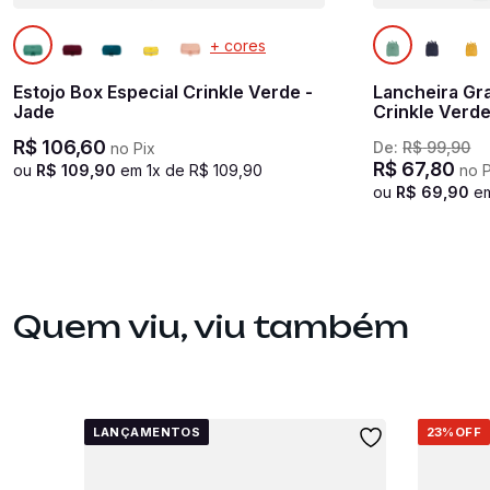
+ cores
Estojo Box Especial Crinkle Verde -
Lancheira Gr
Jade
Crinkle Verde
R$
106
,
60
De:
R$
99
,
90
no Pix
R$
67
,
80
ou
R$
109
,
90
em
1
x de
R$
109
,
90
no P
ou
R$
69
,
90
e
Quem viu, viu também
LANÇAMENTOS
23%
OFF