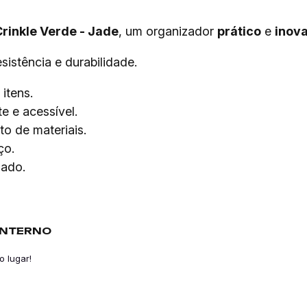
Crinkle Verde - Jade
, um organizador
prático
e
inov
istência e durabilidade.
itens.
e e acessível.
o de materiais.
ço.
iado.
INTERNO
o lugar!