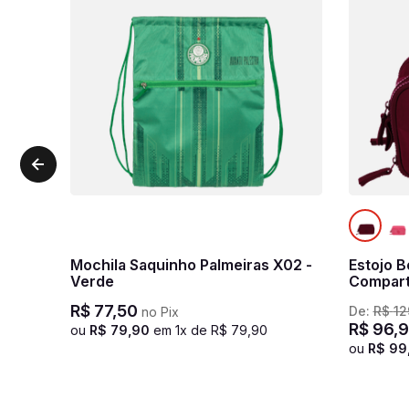
Mochila Saquinho Palmeiras X02 -
Estojo B
Verde
Compart
R$
77
,
50
De:
R$
12
no Pix
R$
96
,
9
ou
R$
79
,
90
em
1
x de
R$
79
,
90
ou
R$
99