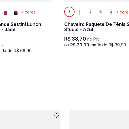
+ cores
+ core
ande Sestini Lunch
Chaveiro Raquete De Tênis S
 - Jade
Studio - Azul
R$
38
,
70
no Pix
ix
ou
R$
39
,
90
em
1
x de
R$
39
,
90
m
1
x de
R$
69
,
90