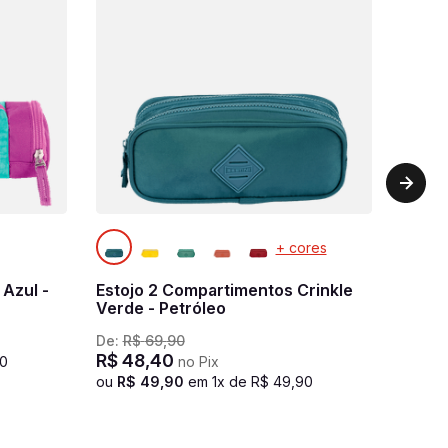
+ cores
 Azul -
Estojo 2 Compartimentos Crinkle
Verde - Petróleo
De:
R$
69
,
90
R$
48
,
40
0
no Pix
ou
R$
49
,
90
em
1
x de
R$
49
,
90