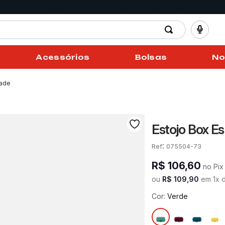
Acessórios
Bolsas
No
Jade
Estojo Box Es
:
075504-73
R$
106
,
60
no Pix
ou
R$
109
,
90
em
1
x 
Cor:
Verde