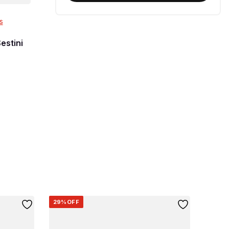
s
estini
29%
OFF