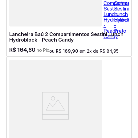
Lancheira Baú 2 Compartimentos Sestini Lunch
Hydroblock - Peach Candy
R$
164
,
80
no Pix
ou
R$
169
,
90
em
2
x de
R$
84
,
95