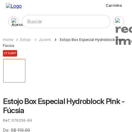
Carrinho
Buscar
Estojo
Juvenil
Estojo Box Especial Hydroblock Pink -
Fúcsia
17%
OFF
Estojo Box Especial Hydroblock Pink -
Fúcsia
:
076256-84
De:
R$
119
,
90