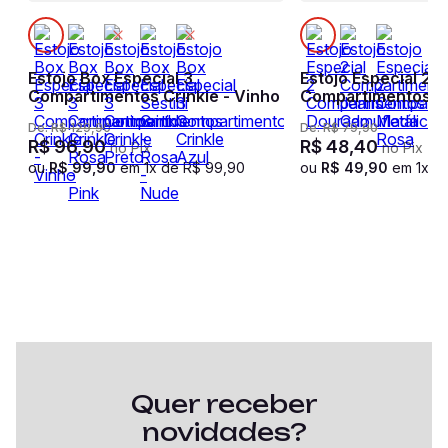
Estojo Box Especial 3
Estojo Especial 2
Compartimentos Crinkle - Vinho
Compartimentos D
De:
R$
129
,
90
De:
R$
79
,
90
R$
96
,
90
R$
48
,
40
no Pix
no Pix
ou
R$
99
,
90
em
1
x de
R$
99
,
90
ou
R$
49
,
90
em
1
x d
Quer receber
novidades?