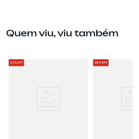
Quem viu, viu também
23%
OFF
38%
OFF