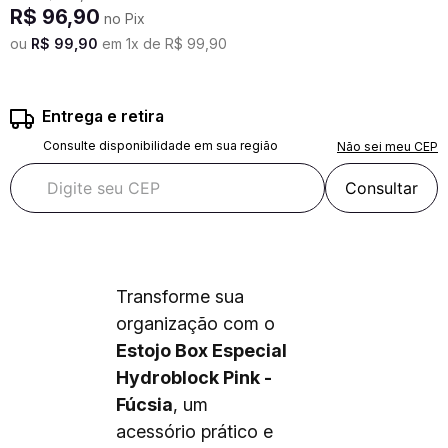
R$
96
,
90
no Pix
ou
R$
99
,
90
em
1
x de
R$
99
,
90
Entrega e retira
Consulte disponibilidade em sua região
Não sei meu CEP
Consultar
Transforme sua
organização com o
Estojo Box Especial
Hydroblock Pink -
Fúcsia
, um
acessório prático e