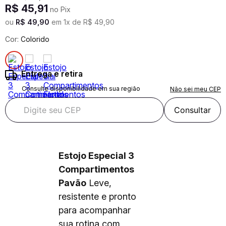
R$
45
,
91
no Pix
ou
R$
49
,
90
em
1
x de
R$
49
,
90
Cor:
Colorido
Entrega e retira
Consulte disponibilidade em sua região
Não sei meu CEP
Consultar
Estojo Especial 3
Compartimentos
Pavão
Leve,
resistente e pronto
para acompanhar
sua rotina com