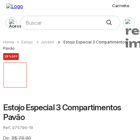
Carrinho
Buscar
Estojo
Juvenil
Estojo Especial 3 Compartimentos
Pavão
38%
OFF
Estojo Especial 3 Compartimentos
Pavão
:
075790-19
De:
R$
79
,
90