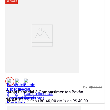
38%
OFF
De:
R$
79
,
90
Estojo Especial 3 Compartimentos Pavão
R$
45
,
91
no Pix
ou
R$
49
,
90
em
1
x de
R$
49
,
90