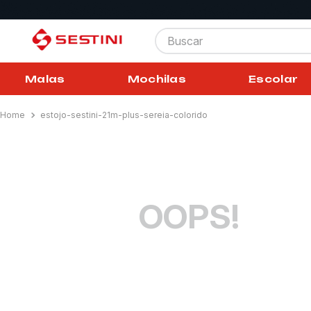
Buscar
Malas
Mochilas
Escolar
estojo-sestini-21m-plus-sereia-colorido
OOPS!