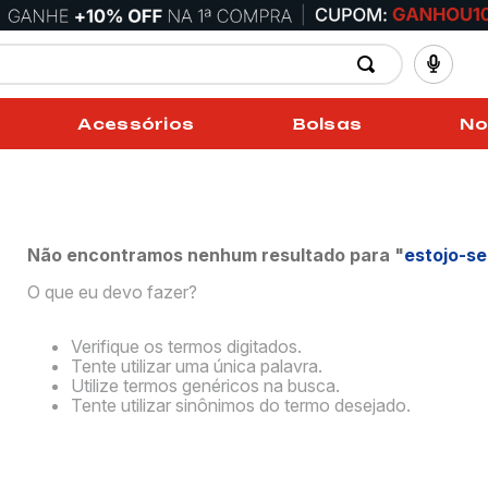
Acessórios
Bolsas
No
Não encontramos nenhum resultado para "
estojo-se
O que eu devo fazer?
Verifique os termos digitados.
Tente utilizar uma única palavra.
Utilize termos genéricos na busca.
Tente utilizar sinônimos do termo desejado.