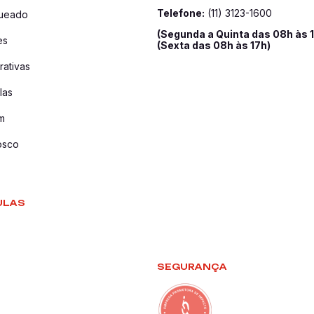
Telefone:
(11) 3123-1600
queado
(Segunda a Quinta das 08h às 
es
(Sexta das 08h às 17h)
ativas
las
m
osco
ULAS
SEGURANÇA