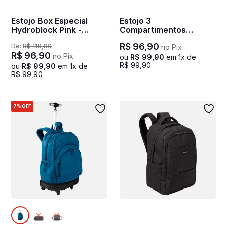
Estojo Box Especial
Estojo 3
Hydroblock Pink -
Compartimentos
Fúcsia
Hydroblock Sky - Azul
R$
96
,
90
De:
R$
119
,
90
no Pix
R$
96
,
90
no Pix
ou
R$
99
,
90
em
1
x de
R$
99
,
90
ou
R$
99
,
90
em
1
x de
R$
99
,
90
7%
OFF