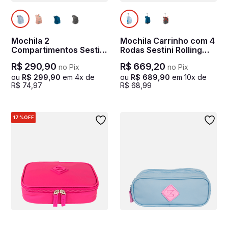
Mochila 2
Mochila Carrinho com 4
Compartimentos Sestini
Rodas Sestini Rolling
College Hydroblock Sky
Hydroblock Sky - Azul
R$
290
,
90
R$
669
,
20
no Pix
no Pix
- Azul
ou
R$
299
,
90
em
4
x de
ou
R$
689
,
90
em
10
x de
R$
74
,
97
R$
68
,
99
17%
OFF