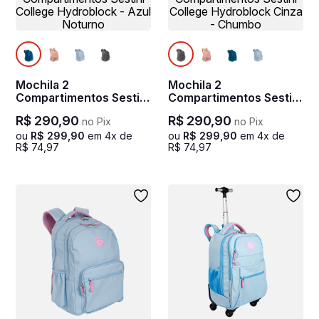
Mochila 2
Mochila 2
Compartimentos Sestini
Compartimentos Sestini
College Hydroblock -
College Hydroblock
R$
290
,
90
R$
290
,
90
no Pix
no Pix
Azul Noturno
Cinza - Chumbo
ou
R$
299
,
90
em
4
x de
ou
R$
299
,
90
em
4
x de
R$
74
,
97
R$
74
,
97