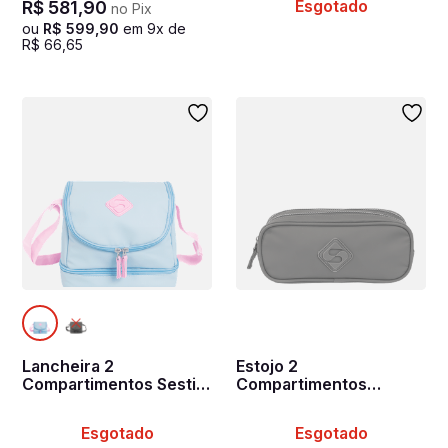
Esgotado
R$
581
,
90
no Pix
Preto
ou
R$
599
,
90
em
9
x de
R$
66
,
65
Lancheira 2
Estojo 2
Compartimentos Sestini
Compartimentos
Lunch Hydroblock Sky -
Hydroblock Cinza -
Azul
Chumbo
Esgotado
Esgotado