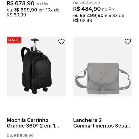
R$
678
,
90
De:
R$
699
,
90
no Pix
Preto
R$
484
,
90
no Pix
ou
R$
699
,
90
em
10
x de
R$
69
,
99
ou
R$
499
,
90
em
8
x de
R$
62
,
48
14%
OFF
Mochila Carrinho
Lancheira 2
Grande 360º 2 em 1
Compartimentos Sestini
Notebook 15,6 Sestini
Lunch Hydroblock
De:
R$
699
,
90
Hydroblock Work -
Cinza - Chumbo