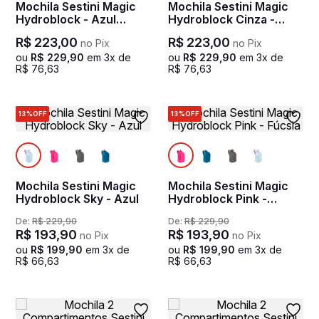
Mochila Sestini Magic
Mochila Sestini Magic
Hydroblock - Azul
Hydroblock Cinza -
Noturno
Chumbo
R$
223
,
00
R$
223
,
00
no Pix
no Pix
ou
R$
229
,
90
em
3
x de
ou
R$
229
,
90
em
3
x de
R$
76
,
63
R$
76
,
63
13%
OFF
13%
OFF
Mochila Sestini Magic
Mochila Sestini Magic
Hydroblock Sky - Azul
Hydroblock Pink -
Fúcsia
De:
R$
229
,
90
De:
R$
229
,
90
R$
193
,
90
R$
193
,
90
no Pix
no Pix
ou
R$
199
,
90
em
3
x de
ou
R$
199
,
90
em
3
x de
R$
66
,
63
R$
66
,
63