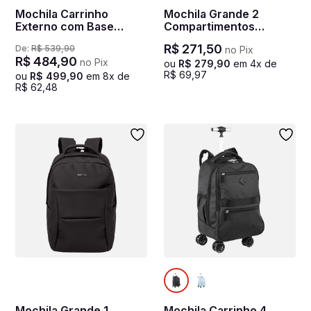
Mochila Carrinho
Mochila Grande 2
Externo com Base
Compartimentos
Rígida Sestini Rolling
Notebook 15,6 Sestini
R$
271
,
50
De:
R$
539
,
90
no Pix
Hydroblock - Azul
Hydroblock Work -
R$
484
,
90
no Pix
Noturno
Preto
ou
R$
279
,
90
em
4
x de
R$
69
,
97
ou
R$
499
,
90
em
8
x de
R$
62
,
48
Mochila Grande 1
Mochila Carrinho 4