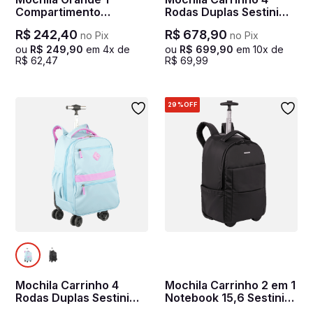
Compartimento
Rodas Duplas Sestini
Notebook 15,6 Sestini
Rolling Hydroblock -
R$
242
,
40
R$
678
,
90
no Pix
no Pix
Hydroblock Work -
Preto
Preto
ou
R$
249
,
90
em
4
x de
ou
R$
699
,
90
em
10
x de
R$
62
,
47
R$
69
,
99
29%
OFF
Mochila Carrinho 4
Mochila Carrinho 2 em 1
Rodas Duplas Sestini
Notebook 15,6 Sestini
Rolling Hydroblock - Sky
Hydroblock Work -