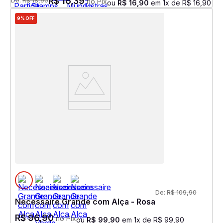
R$
16
,
39
De:
R$
18
,
90
no Pix
ou
R$
16
,
90
em
1
x de
R$
16
,
90
9%
OFF
De:
R$
109
,
90
Necessaire Grande com Alça - Rosa
R$
96
,
90
no Pix
ou
R$
99
,
90
em
1
x de
R$
99
,
90