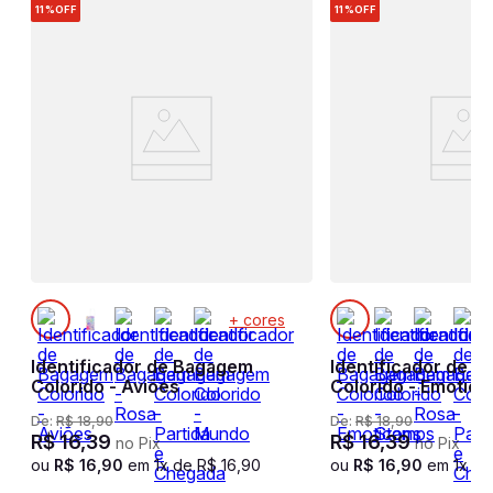
11%
OFF
11%
OFF
+ cores
sa
Identificador de Bagagem
Identificador de 
Colorido - Aviões
Colorido - Emotico
De:
R$
18
,
90
De:
R$
18
,
90
R$
16
,
39
R$
16
,
39
no Pix
no Pix
ou
R$
16
,
90
em
1
x de
R$
16
,
90
ou
R$
16
,
90
em
1
x d