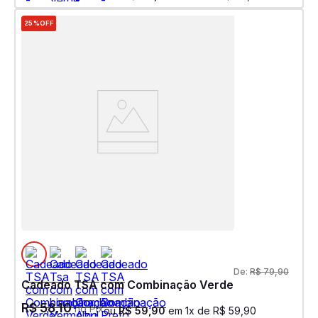
25%
OFF
De:
R$
79
,
90
Cadeado TSA com Combinação Verde
R$
58
,
10
no Pix
ou
R$
59
,
90
em
1
x de
R$
59
,
90