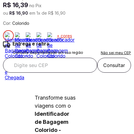
R$
16
,
39
no Pix
ou
R$
16
,
90
em
1
x de
R$
16
,
90
Cor:
Colorido
+ cores
Entrega e retira
Consulte disponibilidade em sua região
Não sei meu CEP
Consultar
Transforme suas
viagens com o
Identificador
de Bagagem
Colorido -