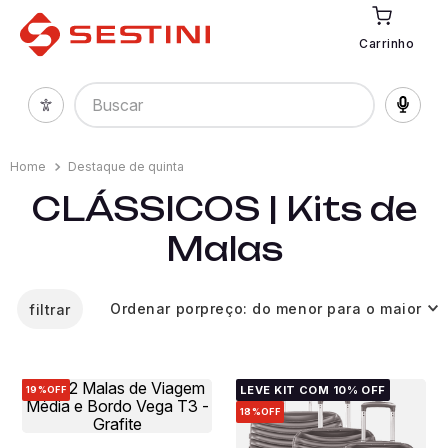
Carrinho
Buscar
Destaque de quinta
CLÁSSICOS | Kits de
Malas
Ordenar por
preço: do menor para o maior
filtrar
LEVE KIT COM 10% OFF
19%
OFF
18%
OFF