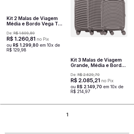
Kit 2 Malas de Viagem
Média e Bordo Vega T3
- Grafite
De:
R$
1
.
609
,
80
R$
1
.
260
,
81
no Pix
ou
R$
1
.
299
,
80
em
10
x de
R$
129
,
98
Kit 3 Malas de Viagem
Grande, Média e Bordo
Vega T3 - Grafite
De:
R$
2
.
629
,
70
R$
2
.
085
,
21
no Pix
ou
R$
2
.
149
,
70
em
10
x de
R$
214
,
97
1