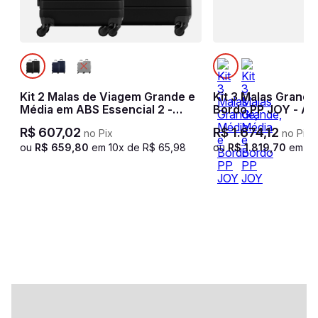
Kit 2 Malas de Viagem Grande e
Kit 3 Malas Grande
Média em ABS Essencial 2 -
Bordo PP JOY - Am
Preto
R$
607
,
02
R$
1
.
674
,
12
no Pix
no Pix
ou
R$
659
,
80
em
10
x de
R$
65
,
98
ou
R$
1
.
819
,
70
em
10