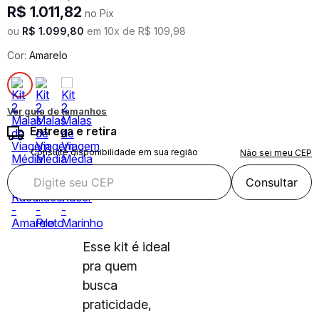
R$
1
.
011
,
82
no Pix
ou
R$
1
.
099
,
80
em
10
x de
R$
109
,
98
Cor:
Amarelo
Ver guia de tamanhos
Entrega e retira
Consulte disponibilidade em sua região
Não sei meu CEP
Consultar
Esse kit é ideal
pra quem
busca
praticidade,