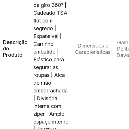
de giro 360° |
Cadeado TSA
flat com
segredo |
Expansível |
Descrição
Gara
Carrinho
Dimensões e
do
Polít
embutido |
Características
Produto
Devo
Elástico para
segurar as
roupas | Alca
de mão
emborrachada
| Divisória
interna com
zíper | Amplo
espaço interno