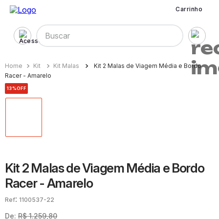
Carrinho
Buscar
Kit
Kit Malas
Kit 2 Malas de Viagem Média e Bordo
Racer - Amarelo
13%
OFF
Kit 2 Malas de Viagem Média e Bordo
Racer - Amarelo
:
1100537-22
De:
R$
1
.
259
,
80