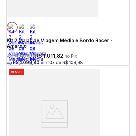
Kit 2 Malas de Viagem Média e Bordo Racer -
Amarelo
R$
1
.
011
,
82
De:
R$
1
.
259
,
80
no Pix
ou
R$
1
.
099
,
80
em
10
x de
R$
109
,
98
26%
OFF