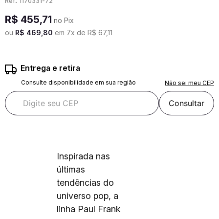
:
1170331-72
R$
455
,
71
no Pix
ou
R$
469
,
80
em
7
x de
R$
67
,
11
Entrega e retira
Consulte disponibilidade em sua região
Não sei meu CEP
Consultar
Inspirada nas
últimas
tendências do
universo pop, a
linha Paul Frank