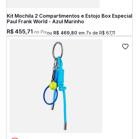
Kit Mochila 2 Compartimentos e Estojo Box Especial
Paul Frank World - Azul Marinho
R$
455
,
71
no Pix
ou
R$
469
,
80
em
7
x de
R$
67
,
11