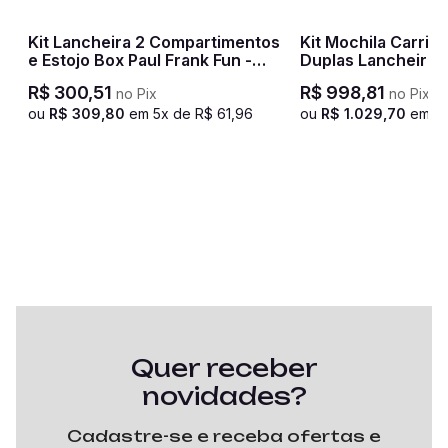
Kit Lancheira 2 Compartimentos
Kit Mochila Carrin
e Estojo Box Paul Frank Fun -
Duplas Lancheira 
Preto e Rosa
Compartimentos e 
R$
300
,
51
R$
998
,
81
no Pix
no Pix
Paul Frank Fun - P
ou
R$
309
,
80
em
5
x de
R$
61
,
96
ou
R$
1
.
029
,
70
em
10
Quer receber
novidades?
Cadastre-se e receba ofertas e