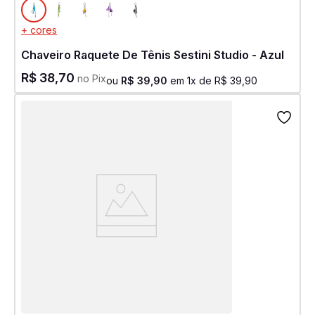
+ cores
Chaveiro Raquete De Tênis Sestini Studio - Azul
R$
38
,
70
no Pix
ou
R$
39
,
90
em
1
x de
R$
39
,
90