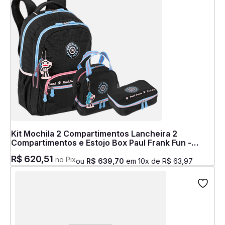
Kit Mochila 2 Compartimentos Lancheira 2
Compartimentos e Estojo Box Paul Frank Fun -
Preto e Rosa
R$
620
,
51
no Pix
ou
R$
639
,
70
em
10
x de
R$
63
,
97