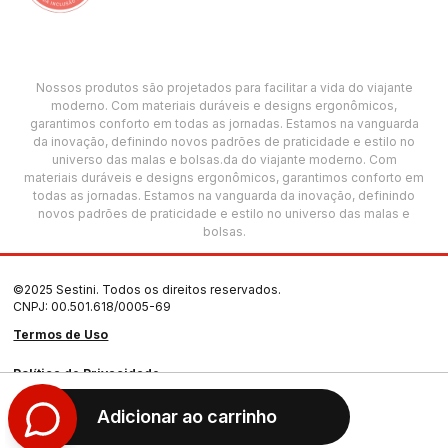
Nossos produtos são projetados para facilitar a vida do viajante
moderno. Com materiais duráveis e designs ergonômicos,
garantimos conforto em todas as jornadas. Estamos na vanguarda
da inovação, definindo novos padrões de praticidade e estilo no
universo das malas e bolsas.da do viajante moderno. Com
materiais duráveis e designs ergonômicos, garantimos conforto em
todas as jornadas. Estamos na vanguarda da inovação, definindo
novos padrões de praticidade e estilo no universo das malas e
bolsas.
©2025 Sestini. Todos os direitos reservados.
CNPJ: 00.501.618/0005-69
Termos de Uso
Política de Privacidade
Adicionar ao carrinho