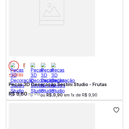
+ cores
Peças 3D Decoração Sestini Studio - Frutas
R$
9
,
60
no Pix
ou
R$
9
,
90
em
1
x de
R$
9
,
90