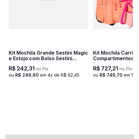
s
Kit Mochila Grande Sestini Magic
Kit Mochila Carrinho 2
e Estojo com Bolso Sestini
Compartimentos m
Crinkle Azul - Turquesa
com Bolso Frontal 
R$
242
,
31
R$
727
,
21
no Pix
no Pix
Compartimentos Se
Coral
ou
R$
249
,
80
em
4
x de
R$
62
,
45
ou
R$
749
,
70
em
10
x