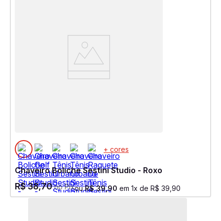
+ cores
Chaveiro Boliche Sestini Studio - Roxo
R$
38
,
70
no Pix
ou
R$
39
,
90
em
1
x de
R$
39
,
90