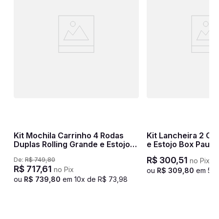
Kit Mochila Carrinho 4 Rodas
Kit Lancheira 2 C
g
Duplas Rolling Grande e Estojo 3
e Estojo Box Paul F
Compartimentos Sestini Crinkle
Preto e Rosa
R$
300
,
51
De:
R$
749
,
80
no Pix
- Azul
R$
717
,
61
no Pix
ou
R$
309
,
80
em
5
x
ou
R$
739
,
80
em
10
x de
R$
73
,
98