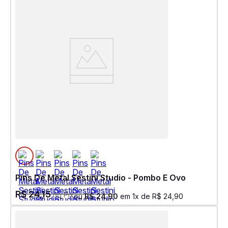
Pins De Metal Sestini Studio - Pombo E Ovo
R$
24
,
15
no Pix
ou
R$
24
,
90
em
1
x de
R$
24
,
90