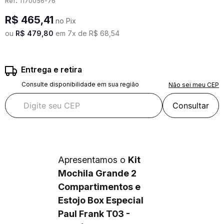
:
1170056-76
R$
465
,
41
no Pix
ou
R$
479
,
80
em
7
x de
R$
68
,
54
Entrega e retira
Consulte disponibilidade em sua região
Não sei meu CEP
Consultar
Apresentamos o
Kit
Mochila Grande 2
Compartimentos e
Estojo Box Especial
Paul Frank T03 -