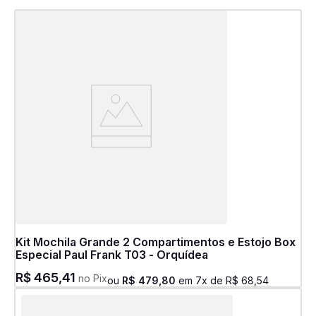
Kit Mochila Grande 2 Compartimentos e Estojo Box
Especial Paul Frank T03 - Orquídea
R$
465
,
41
no Pix
ou
R$
479
,
80
em
7
x de
R$
68
,
54