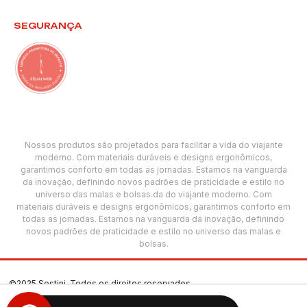
SEGURANÇA
Nossos produtos são projetados para facilitar a vida do viajante
moderno. Com materiais duráveis e designs ergonômicos,
garantimos conforto em todas as jornadas. Estamos na vanguarda
da inovação, definindo novos padrões de praticidade e estilo no
universo das malas e bolsas.da do viajante moderno. Com
materiais duráveis e designs ergonômicos, garantimos conforto em
todas as jornadas. Estamos na vanguarda da inovação, definindo
novos padrões de praticidade e estilo no universo das malas e
bolsas.
©2025 Sestini. Todos os direitos reservados.
CNPJ: 00.501.618/0005-69