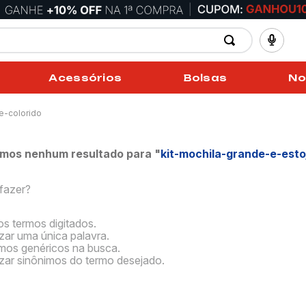
Acessórios
Bolsas
No
e-colorido
mos nenhum resultado para "
kit-mochila-grande-e-esto
fazer?
os termos digitados.
izar uma única palavra.
ermos genéricos na busca.
lizar sinônimos do termo desejado.