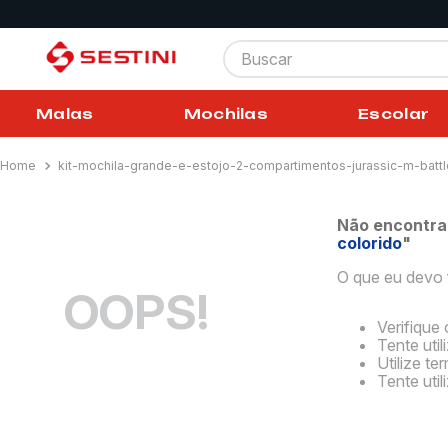
Buscar
Malas
Mochilas
Escolar
kit-mochila-grande-e-estojo-2-compartimentos-jurassic-m-battl
Não encontra
colorido
"
O que eu devo 
OOPS!
Verifique 
Tente util
Utilize t
Tente uti