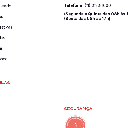
Telefone:
(11) 3123-1600
queado
(Segunda a Quinta das 08h às 
es
(Sexta das 08h às 17h)
ativas
las
m
osco
ULAS
SEGURANÇA