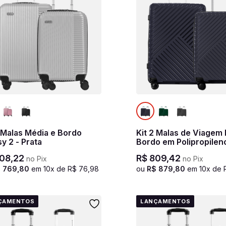
2 Malas Média e Bordo
Kit 2 Malas de Viagem
y 2 - Prata
Bordo em Polipropilen
Essencial 2 - Azul mar
08
,
22
R$
809
,
42
no Pix
no Pix
$
769
,
80
em
10
x de
R$
76
,
98
ou
R$
879
,
80
em
10
x de
ÇAMENTOS
LANÇAMENTOS