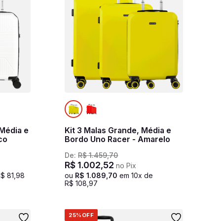
 Média e
Kit 3 Malas Grande, Média e
co
Bordo Uno Racer - Amarelo
De:
R$
1
.
459
,
70
R$
1
.
002
,
52
no Pix
R$
81
,
98
ou
R$
1
.
089
,
70
em
10
x de
R$
108
,
97
25%
OFF