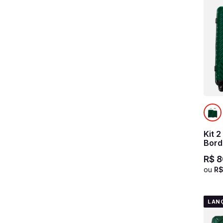
Kit 
Bord
Esse
R$
8
ou
R
LAN