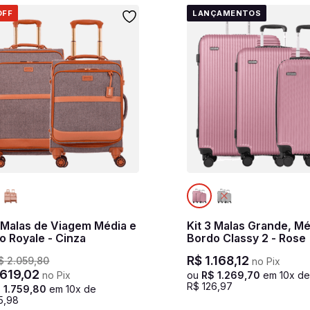
OFF
LANÇAMENTOS
2 Malas de Viagem Média e
Kit 3 Malas Grande, Mé
o Royale - Cinza
Bordo Classy 2 - Rose
R$
1
.
168
,
12
$
2
.
059
,
80
no Pix
619
,
02
no Pix
ou
R$
1
.
269
,
70
em
10
x d
R$
126
,
97
$
1
.
759
,
80
em
10
x de
5
,
98