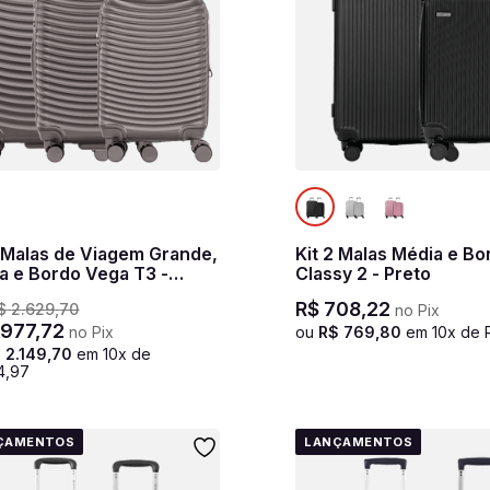
3 Malas de Viagem Grande,
Kit 2 Malas Média e Bo
a e Bordo Vega T3 -
Classy 2 - Preto
ite
R$
708
,
22
$
2
.
629
,
70
no Pix
.
977
,
72
no Pix
ou
R$
769
,
80
em
10
x de
$
2
.
149
,
70
em
10
x de
4
,
97
ÇAMENTOS
LANÇAMENTOS