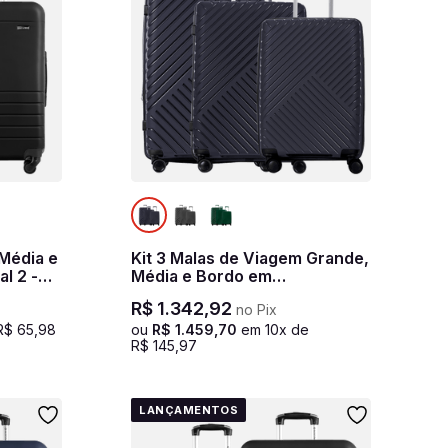
 Média e
Kit 3 Malas de Viagem Grande,
l 2 -
Média e Bordo em
Polipropileno PP Essencial 2 -
R$
1
.
342
,
92
no Pix
Azul marinho
R$
65
,
98
ou
R$
1
.
459
,
70
em
10
x de
R$
145
,
97
LANÇAMENTOS