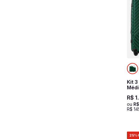
Kit 
Médi
Polip
R$
1
Verd
ou
R
R$
14
25%