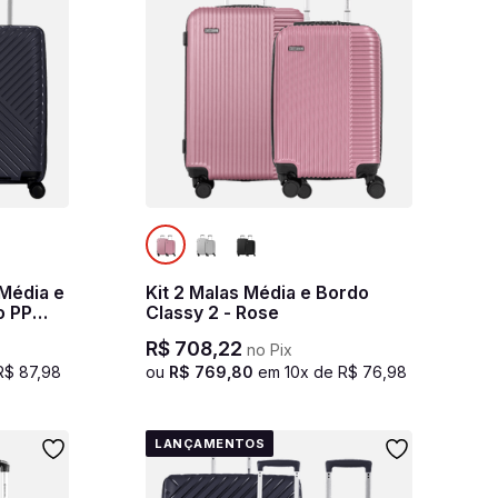
 Média e
Kit 2 Malas Média e Bordo
o PP
Classy 2 - Rose
inho
R$
708
,
22
no Pix
R$
87
,
98
ou
R$
769
,
80
em
10
x de
R$
76
,
98
LANÇAMENTOS