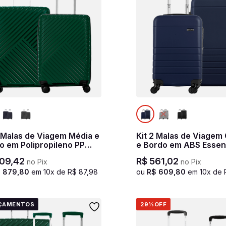
2 Malas de Viagem Média e
Kit 2 Malas de Viagem
o em Polipropileno PP
e Bordo em ABS Essenc
ncial 2 - Verde
Azul marinho
09
,
42
R$
561
,
02
no Pix
no Pix
$
879
,
80
em
10
x de
R$
87
,
98
ou
R$
609
,
80
em
10
x de
ÇAMENTOS
29%
OFF