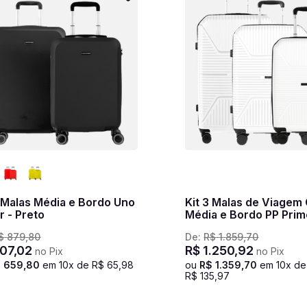
2 Malas Média e Bordo Uno
Kit 3 Malas de Viagem
r - Preto
Média e Bordo PP Prim
Branco
$
879
,
80
De:
R$
1
.
859
,
70
07
,
02
R$
1
.
250
,
92
no Pix
no Pix
$
659
,
80
em
10
x de
R$
65
,
98
ou
R$
1
.
359
,
70
em
10
x de
R$
135
,
97