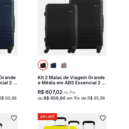
 Grande
Kit 2 Malas de Viagem Grande
ial 2 -
e Média em ABS Essencial 2 -
Preto
R$
607
,
02
no Pix
R$
60
,
98
ou
R$
659
,
80
em
10
x de
R$
65
,
98
25%
OFF