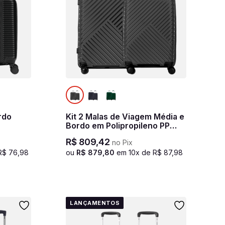
rdo
Kit 2 Malas de Viagem Média e
Bordo em Polipropileno PP
Essencial 2 - Grafite
R$
809
,
42
no Pix
R$
76
,
98
ou
R$
879
,
80
em
10
x de
R$
87
,
98
LANÇAMENTOS