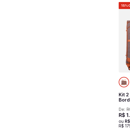
15%
Kit 
Bord
De:
R
R$
1
.
ou
R
R$
17