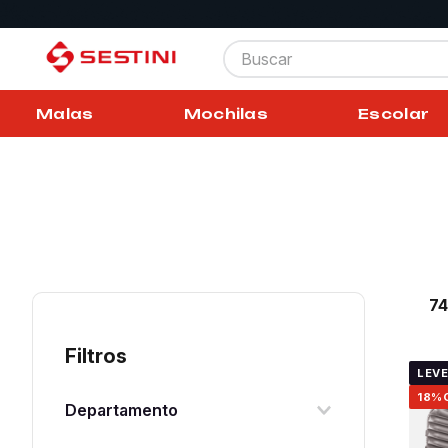
Buscar
Malas
Mochilas
Escolar
7
Filtros
LEVE
18%
Departamento
Kit