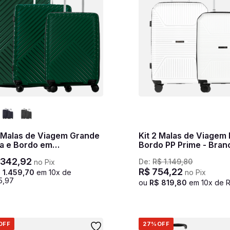
3 Malas de Viagem Grande
Kit 2 Malas de Viagem
a e Bordo em
Bordo PP Prime - Bran
ropileno PP Essencial 2 -
.
342
,
92
De:
R$
1
.
149
,
80
no Pix
e
R$
754
,
22
$
1
.
459
,
70
em
10
x de
no Pix
5
,
97
ou
R$
819
,
80
em
10
x de
OFF
27%
OFF