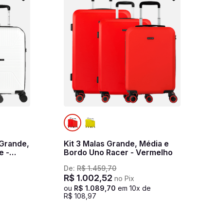
 Grande,
Kit 3 Malas Grande, Média e
e -
Bordo Uno Racer - Vermelho
De:
R$
1
.
459
,
70
R$
1
.
002
,
52
no Pix
ou
R$
1
.
089
,
70
em
10
x de
R$
108
,
97