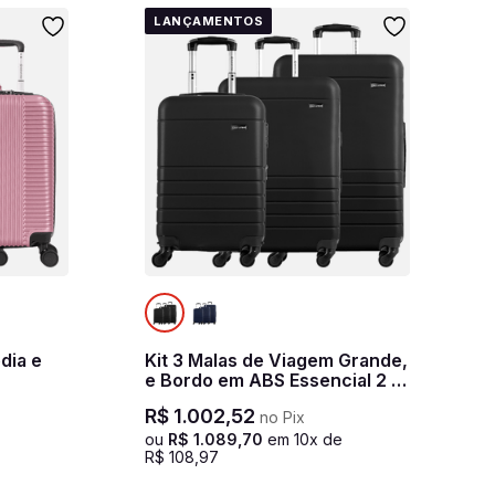
LANÇAMENTOS
dia e
Kit 3 Malas de Viagem Grande,
e Bordo em ABS Essencial 2 -
Preto
R$
1
.
002
,
52
no Pix
e
ou
R$
1
.
089
,
70
em
10
x de
R$
108
,
97