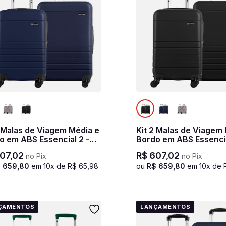
2 Malas de Viagem Média e
Kit 2 Malas de Viagem
o em ABS Essencial 2 -
Bordo em ABS Essencia
 marinho
Preto
07
,
02
R$
607
,
02
no Pix
no Pix
$
659
,
80
em
10
x de
R$
65
,
98
ou
R$
659
,
80
em
10
x de
ÇAMENTOS
LANÇAMENTOS