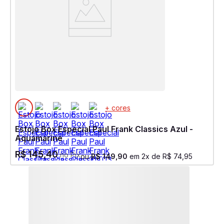
+ cores
Estojo Box Especial Paul Frank Classics Azul -
Aquamarine
R$
145
,
40
no Pix
ou
R$
149
,
90
em
2
x de
R$
74
,
95