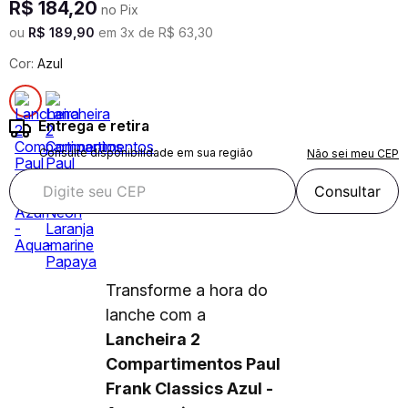
R$
184
,
20
no Pix
ou
R$
189
,
90
em
3
x de
R$
63
,
30
Cor:
Azul
Entrega e retira
Consulte disponibilidade em sua região
Não sei meu CEP
Consultar
Transforme a hora do
lanche com a
Lancheira 2
Compartimentos Paul
Frank Classics Azul -