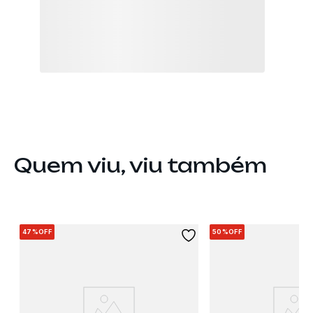
Quem viu, viu também
47%
OFF
50%
OFF