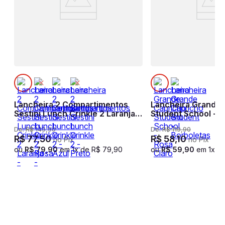
Lancheira 2 Compartimentos
Lancheira Grande 
a
Sestini Lunch Crinkle 2 Laranja -
Student School - R
Apricot
De:
R$
149
,
90
De:
R$
119
,
90
R$
77
,
50
R$
58
,
10
no Pix
no Pix
ou
R$
79
,
90
em
1
x de
R$
79
,
90
ou
R$
59
,
90
em
1
x d