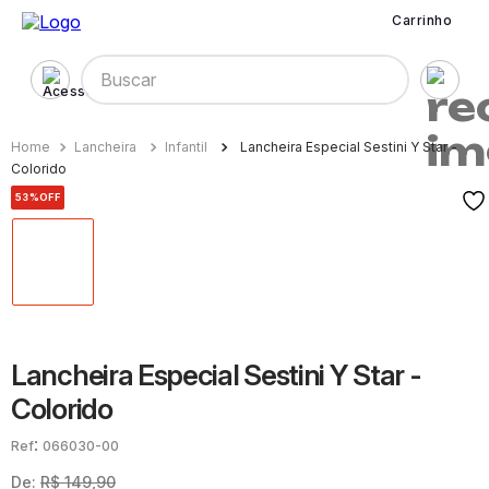
Carrinho
Buscar
Lancheira
Infantil
Lancheira Especial Sestini Y Star -
Colorido
53%
OFF
Lancheira Especial Sestini Y Star -
Colorido
:
066030-00
De:
R$
149
,
90