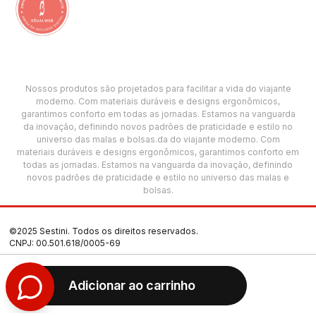
Nossos produtos são projetados para facilitar a vida do viajante
moderno. Com materiais duráveis e designs ergonômicos,
garantimos conforto em todas as jornadas. Estamos na vanguarda
da inovação, definindo novos padrões de praticidade e estilo no
universo das malas e bolsas.da do viajante moderno. Com
materiais duráveis e designs ergonômicos, garantimos conforto em
todas as jornadas. Estamos na vanguarda da inovação, definindo
novos padrões de praticidade e estilo no universo das malas e
bolsas.
©2025 Sestini. Todos os direitos reservados.
CNPJ: 00.501.618/0005-69
Termos de Uso
Adicionar ao carrinho
Política de Privacidade