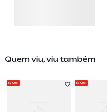
Quem viu, viu também
67%
OFF
68%
OFF