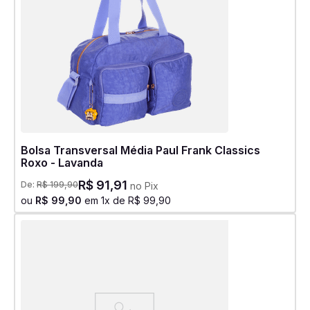
Bolsa Transversal Média Paul Frank Classics
Roxo - Lavanda
R$
91
,
91
De:
R$
199
,
90
no Pix
ou
R$
99
,
90
em
1
x de
R$
99
,
90