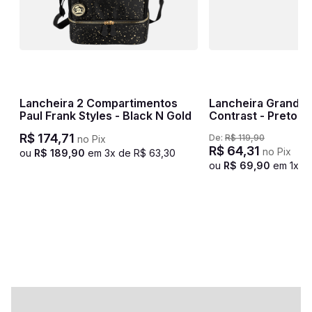
Lancheira 2 Compartimentos
Lancheira Grande 
Paul Frank Styles - Black N Gold
Contrast - Preto e
R$
174
,
71
De:
R$
119
,
90
no Pix
R$
64
,
31
no Pix
ou
R$
189
,
90
em
3
x de
R$
63
,
30
ou
R$
69
,
90
em
1
x d