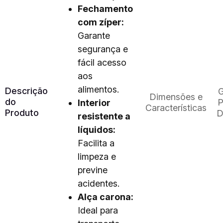
Fechamento
com zíper:
Garante
segurança e
fácil acesso
aos
alimentos.
Descrição
G
Dimensões e
do
P
Interior
Características
Produto
D
resistente a
líquidos:
Facilita a
limpeza e
previne
acidentes.
Alça carona:
Ideal para