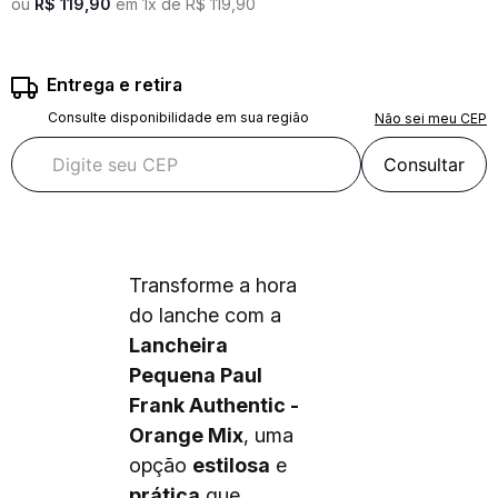
ou
R$
119
,
90
em
1
x de
R$
119
,
90
Entrega e retira
Consulte disponibilidade em sua região
Não sei meu CEP
Consultar
Transforme a hora
do lanche com a
Lancheira
Pequena Paul
Frank Authentic -
Orange Mix
, uma
opção
estilosa
e
prática
que