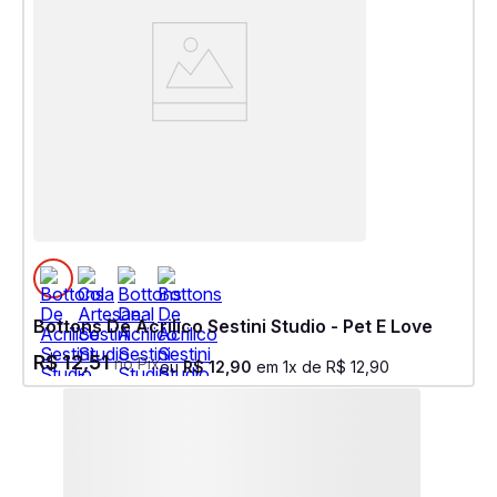
Bottons De Acrilico Sestini Studio - Pet E Love
R$
12
,
51
no Pix
ou
R$
12
,
90
em
1
x de
R$
12
,
90