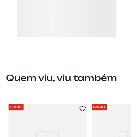
Quem viu, viu também
53%
OFF
53%
OFF