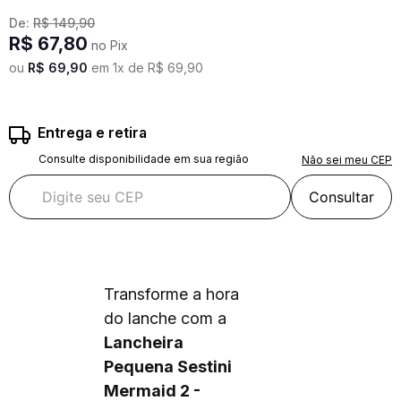
De:
R$
149
,
90
R$
67
,
80
no Pix
ou
R$
69
,
90
em
1
x de
R$
69
,
90
Entrega e retira
Consulte disponibilidade em sua região
Não sei meu CEP
Consultar
Transforme a hora
do lanche com a
Lancheira
Pequena Sestini
Mermaid 2 -