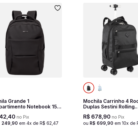
ila Grande 1
Mochila Carrinho 4 Ro
artimento Notebook 15,6
Duplas Sestini Rolling
ini Hydroblock Work -
Hydroblock - Preto
42
,
40
R$
678
,
90
no Pix
no Pix
o
$
249
,
90
em
4
x de
R$
62
,
47
ou
R$
699
,
90
em
10
x de