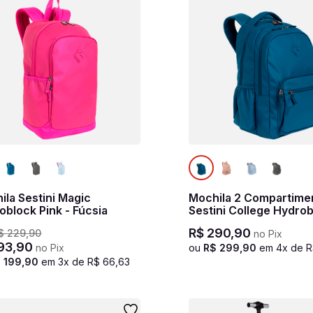
ila Sestini Magic
Mochila 2 Compartime
oblock Pink - Fúcsia
Sestini College Hydrob
Azul Noturno
R$
290
,
90
$
229
,
90
no Pix
93
,
90
no Pix
ou
R$
299
,
90
em
4
x de
R
$
199
,
90
em
3
x de
R$
66
,
63