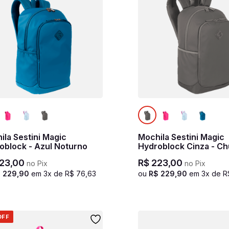
ila Sestini Magic
Mochila Sestini Magic
oblock - Azul Noturno
Hydroblock Cinza - C
23
,
00
R$
223
,
00
no Pix
no Pix
$
229
,
90
em
3
x de
R$
76
,
63
ou
R$
229
,
90
em
3
x de
R
OFF