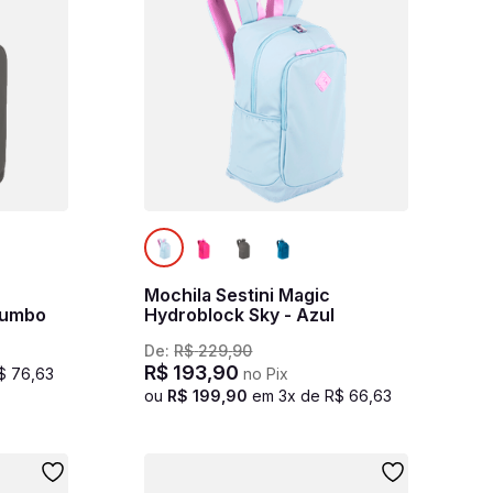
Mochila Sestini Magic
humbo
Hydroblock Sky - Azul
De:
R$
229
,
90
R$
193
,
90
$
76
,
63
no Pix
ou
R$
199
,
90
em
3
x de
R$
66
,
63