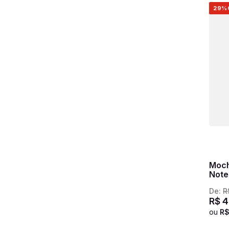
29%
Moch
Note
Hydr
De:
R
R$
4
ou
R