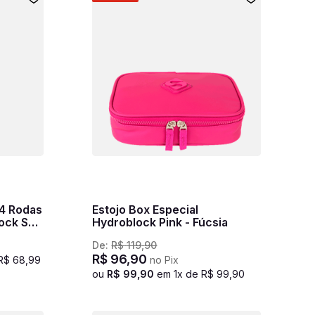
 4 Rodas
Estojo Box Especial
lock Sky
Hydroblock Pink - Fúcsia
De:
R$
119
,
90
R$
96
,
90
R$
68
,
99
no Pix
ou
R$
99
,
90
em
1
x de
R$
99
,
90