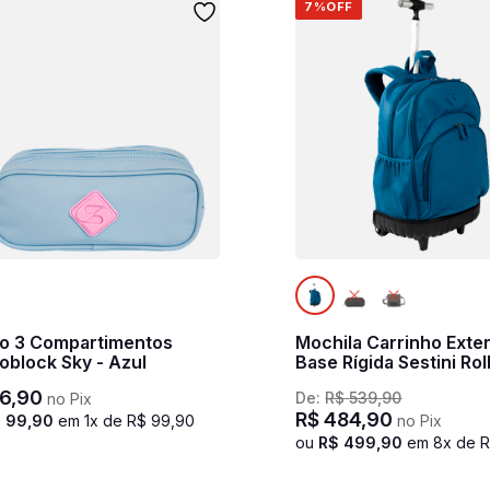
7%
OFF
jo 3 Compartimentos
Mochila Carrinho Ext
oblock Sky - Azul
Base Rígida Sestini Rol
Hydroblock - Azul Not
6
,
90
De:
R$
539
,
90
no Pix
R$
484
,
90
$
99
,
90
em
1
x de
R$
99
,
90
no Pix
ou
R$
499
,
90
em
8
x de