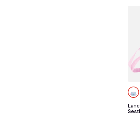
Lanc
Sest
- Azu