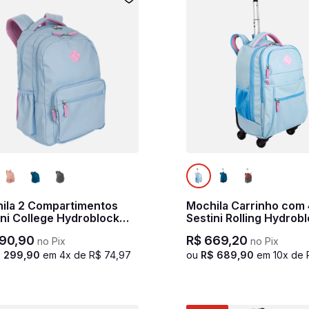
ila 2 Compartimentos
Mochila Carrinho com
ini College Hydroblock
Sestini Rolling Hydrob
- Azul
- Azul
90
,
90
R$
669
,
20
no Pix
no Pix
$
299
,
90
em
4
x de
R$
74
,
97
ou
R$
689
,
90
em
10
x de