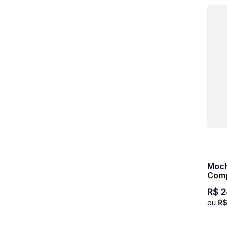
Moch
Comp
Sest
R$
2
Pret
ou
R