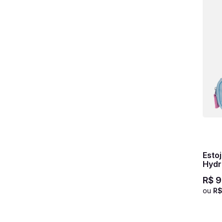
Esto
Hydr
R$
9
ou
R