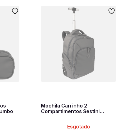
tos
Mochila Carrinho 2
humbo
Compartimentos Sestini
Rolling Hydroblock Cinza -
Chumbo
Esgotado