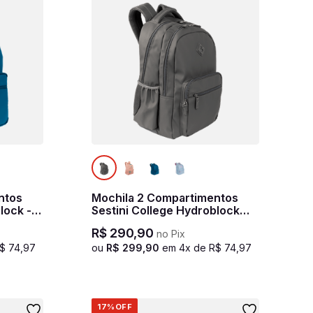
ntos
Mochila 2 Compartimentos
lock -
Sestini College Hydroblock
Cinza - Chumbo
R$
290
,
90
no Pix
$
74
,
97
ou
R$
299
,
90
em
4
x de
R$
74
,
97
17%
OFF