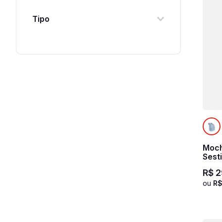
Universidade
Grande
Tipo
Único
Escolar
Executiva
Moch
Sest
Sky 
R$
2
ou
R