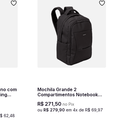
erno com
Mochila Grande 2
ling
Compartimentos Notebook
urno
15,6 Sestini Hydroblock Work
R$
271
,
50
no Pix
- Preto
ou
R$
279
,
90
em
4
x de
R$
69
,
97
R$
62
,
48