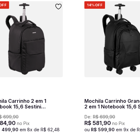
OFF
14%
OFF
ila Carrinho 2 em 1
Mochila Carrinho Gra
book 15,6 Sestini
2 em 1 Notebook 15,6 S
oblock Work - Preto
Hydroblock Work - Pre
$
699
,
90
De:
R$
699
,
90
84
,
90
R$
581
,
90
no Pix
no Pix
$
499
,
90
em
8
x de
R$
62
,
48
ou
R$
599
,
90
em
9
x de
R