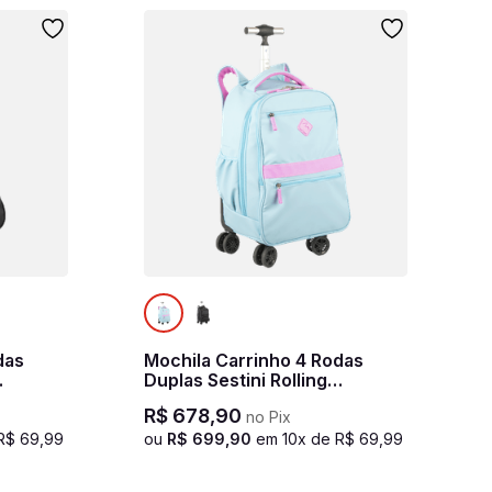
das
Mochila Carrinho 4 Rodas
Duplas Sestini Rolling
Hydroblock - Sky
R$
678
,
90
no Pix
R$
69
,
99
ou
R$
699
,
90
em
10
x de
R$
69
,
99