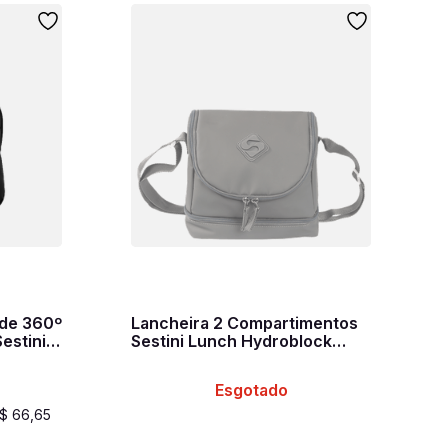
nde 360º
Lancheira 2 Compartimentos
estini
Sestini Lunch Hydroblock
to
Cinza - Chumbo
Esgotado
$
66
,
65