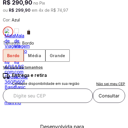
R$
290
,
90
no Pix
ou
R$
299
,
90
em
4
x de
R$
74
,
97
Cor:
Azul
Tamanho:
Bordo
Bordo
Média
Grande
Ver guia de tamanhos
Entrega e retira
Consulte disponibilidade em sua região
Não sei meu CEP
Consultar
Desenvolvida para