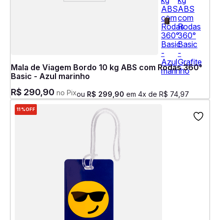
Mala de Viagem Bordo 10 kg ABS com Rodas 360°
Basic - Azul marinho
R$
290
,
90
no Pix
ou
R$
299
,
90
em
4
x de
R$
74
,
97
11%
OFF