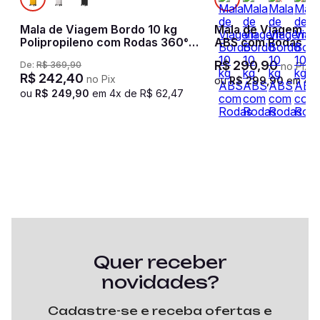
Mala de Viagem Bordo 10 kg
Mala de Viagem Bo
l
Polipropileno com Rodas 360°
ABS com Rodas 36
PP Basic - Amarelo
2 - Prata
R$
290
,
90
De:
R$
369
,
90
no Pix
R$
242
,
40
no Pix
ou
R$
299
,
90
em
4
x
ou
R$
249
,
90
em
4
x de
R$
62
,
47
Quer receber
novidades?
Cadastre-se e receba ofertas e