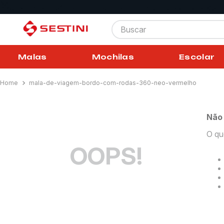
Buscar
Malas
Mochilas
Escolar
mala-de-viagem-bordo-com-rodas-360-neo-vermelho
Não
O qu
OOPS!