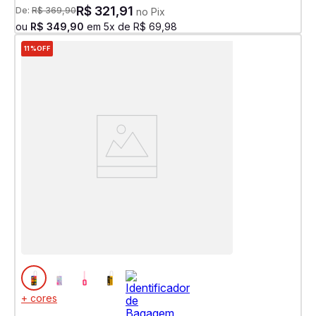
R$
321
,
91
De:
R$
369
,
90
no Pix
ou
R$
349
,
90
em
5
x de
R$
69
,
98
11%
OFF
+ cores