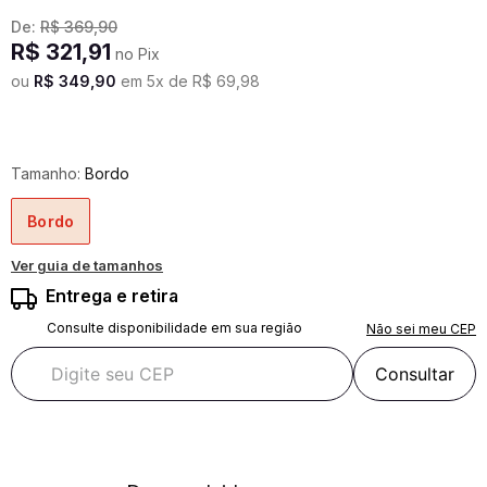
De:
R$
369
,
90
R$
321
,
91
no Pix
ou
R$
349
,
90
em
5
x de
R$
69
,
98
Tamanho:
Bordo
Bordo
Ver guia de tamanhos
Entrega e retira
Consulte disponibilidade em sua região
Não sei meu CEP
Consultar