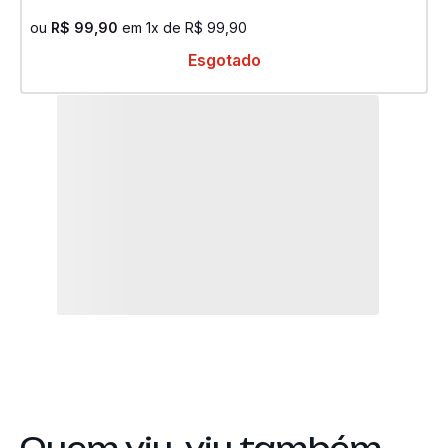
ou
R$
99
,
90
em
1
x de
R$
99
,
90
Esgotado
Quem viu, viu também