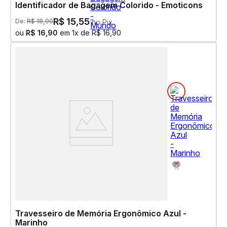
Identificador de Bagagem Colorido - Emoticons
R$
15
,
55
De:
R$
18
,
90
no Pix
ou
R$
16
,
90
em
1
x de
R$
16
,
90
Travesseiro de Memória Ergonômico Azul -
Marinho