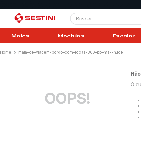
Buscar
Malas
Mochilas
Escolar
mala-de-viagem-bordo-com-rodas-360-pp-max-nude
Não
O qu
OOPS!