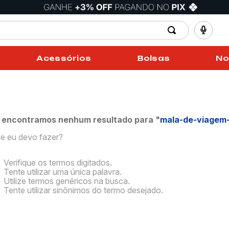
Acessórios
Bolsas
No
 encontramos nenhum resultado para "
mala-de-viagem
e eu devo fazer?
Verifique os termos digitados.
Tente utilizar uma única palavra.
Utilize termos genéricos na busca.
Tente utilizar sinônimos do termo desejado.