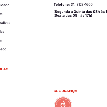
Telefone:
(11) 3123-1600
queado
(Segunda a Quinta das 08h às 
es
(Sexta das 08h às 17h)
ativas
las
m
osco
ULAS
SEGURANÇA