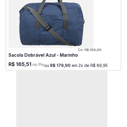
De:
R$
199
,
90
Sacola Dobrável Azul - Marinho
R$
165
,
51
no Pix
ou
R$
179
,
90
em
2
x de
R$
89
,
95