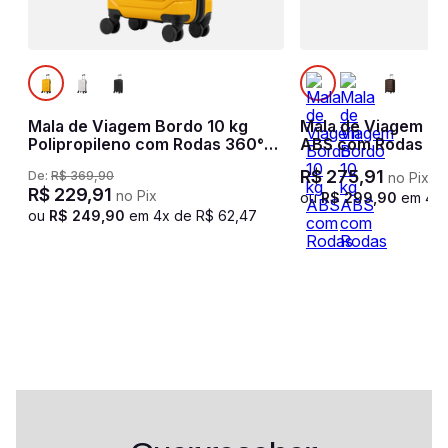
Mala de Viagem Bordo 10 kg
Mala de Viagem Bo
Polipropileno com Rodas 360°
ABS com Rodas 360
PP Basic - Amarelo
Azul marinho
R$
275
,
91
De:
R$
369
,
90
no Pix
R$
229
,
91
no Pix
ou
R$
299
,
90
em
4
x
ou
R$
249
,
90
em
4
x de
R$
62
,
47