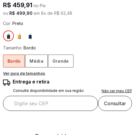
R$
459
,
91
no Pix
ou
R$
499
,
90
em
8
x de
R$
62
,
48
Cor:
Preto
Tamanho:
Bordo
Bordo
Média
Grande
Ver guia de tamanhos
Entrega e retira
Consulte disponibilidade em sua região
Não sei meu CEP
Consultar