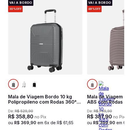
VAI A BORDO
VAI A BORDO
30%
OFF
48%
OFF
Mala de Viagem Bordo 10 kg
Mala de Viagem Bo
Polipropileno com Rodas 360°
ABS com Rodas 36
PP Prime - Cinza oceânico
Cinza grafite
De:
R$
529
,
90
De:
R$
769
,
90
R$
358
,
80
R$
387
,
90
no Pix
no Pix
ou
R$
369
,
90
em
6
x de
R$
61
,
65
ou
R$
399
,
90
em
6
x