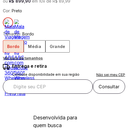
ou
R$
899
,
90
em
10
x de
R$
89
,
99
Cor:
Preto
Tamanho:
Bordo
Bordo
Média
Grande
Ver guia de tamanhos
Entrega e retira
Consulte disponibilidade em sua região
Não sei meu CEP
Consultar
Desenvolvida para
quem busca