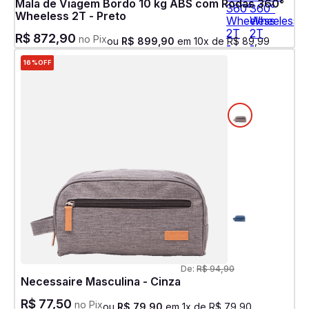
Mala de Viagem Bordo 10 kg ABS com Rodas 360°
Wheeless 2T - Preto
R$
872
,
90
no Pix
ou
R$
899
,
90
em
10
x de
R$
89
,
99
16%
OFF
De:
R$
94
,
90
Necessaire Masculina - Cinza
R$
77
,
50
no Pix
ou
R$
79
,
90
em
1
x de
R$
79
,
90