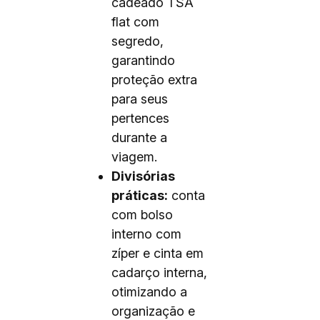
cadeado TSA
flat com
segredo,
garantindo
proteção extra
para seus
pertences
durante a
viagem.
Divisórias
práticas:
conta
com bolso
interno com
zíper e cinta em
cadarço interna,
otimizando a
organização e