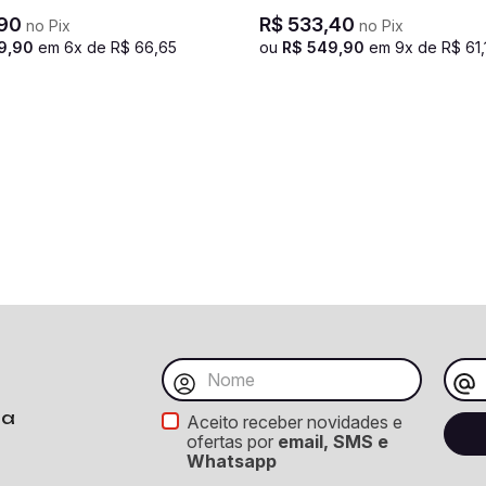
Vetra - Grafite
90
R$
533
,
40
no Pix
no Pix
9
,
90
em
6
x de
R$
66
,
65
ou
R$
549
,
90
em
9
x de
R$
61
,
ba
Aceito receber novidades e
ofertas por
email, SMS e
Whatsapp