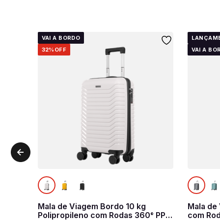
VAI A BORDO
LANÇAM
32%
OFF
VAI A BO
Mala de Viagem Bordo 10 kg
Mala de
Polipropileno com Rodas 360° PP
com Rod