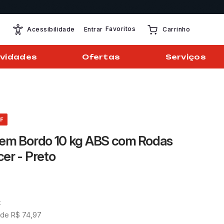
Favoritos
Entrar
Acessibilidade
Carrinho
vidades
Ofertas
Serviços
F
gem Bordo 10 kg ABS com Rodas
er - Preto
x
 de
R$
74
,
97