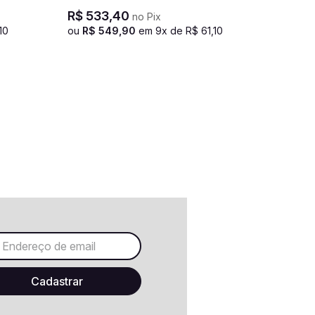
Vetra - Verde
R$
533
,
40
no Pix
10
ou
R$
549
,
90
em
9
x de
R$
61
,
10