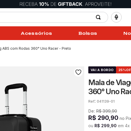
Acessórios
Bolsas
No
g ABS com Rodas 360° Uno Racer - Preto
VAI A BORDO
25%
OF
Mala de Via
360° Uno Rac
:
041139-01
De:
R$
399
,
90
R$
290
,
90
no Pi
ou
R$
299
,
90
em
4
x