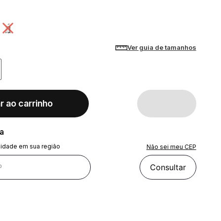
Ver guia de tamanhos
r ao carrinho
ra
lidade em sua região
Não sei meu CEP
Consultar