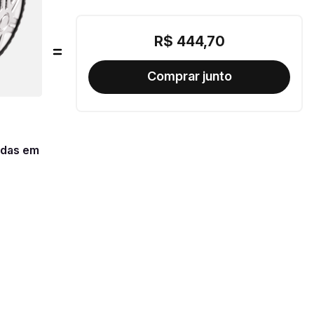
R$
444
,
70
odas em