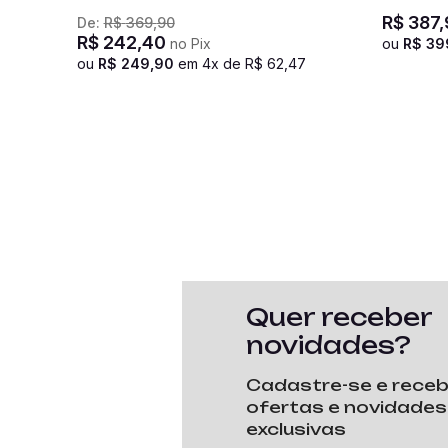
Basic - Branco
R$
387
,
De:
R$
369
,
90
R$
242
,
40
no Pix
ou
R$
39
ou
R$
249
,
90
em
4
x de
R$
62
,
47
Quer receber
novidades?
Cadastre-se e rece
ofertas e novidades
exclusivas