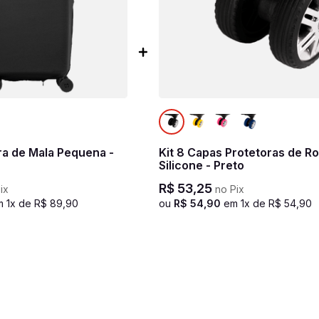
ra de Mala Pequena -
Kit 8 Capas Protetoras de R
Silicone - Preto
R$
53
,
25
ix
no Pix
m
1
x de
R$
89
,
90
ou
R$
54
,
90
em
1
x de
R$
54
,
90