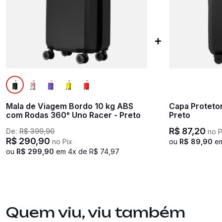
Mala de Viagem Bordo 10 kg ABS
Capa Proteto
com Rodas 360° Uno Racer - Preto
Preto
R$
87
,
20
De:
R$
399
,
90
no P
R$
290
,
90
no Pix
ou
R$
89
,
90
e
ou
R$
299
,
90
em
4
x de
R$
74
,
97
Quem viu, viu também