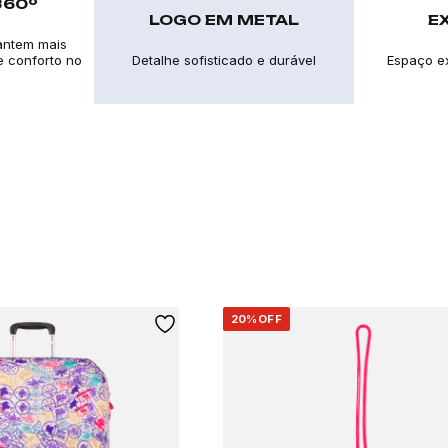
360º
LOGO EM METAL
E
antem mais
 e conforto no
Detalhe sofisticado e durável
Espaço e
20%
OFF