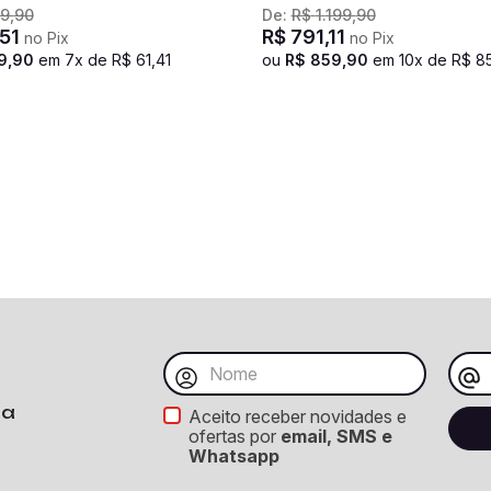
9
,
90
De:
R$
1
.
199
,
90
51
R$
791
,
11
no Pix
no Pix
9
,
90
em
7
x de
R$
61
,
41
ou
R$
859
,
90
em
10
x de
R$
8
ba
Aceito receber novidades e
ofertas por
email, SMS e
Whatsapp