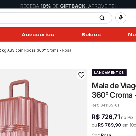
Acessórios
Bolsas
No
2 kg ABS com Rodas 360° Croma - Rosa
LANÇAMENTOS
Mala de Via
360° Croma 
:
041165-61
R$
726
,
71
no Pix
ou
R$
789
,
90
em
10
Cor:
Rosa