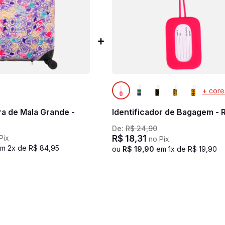
+ core
ra de Mala Grande -
Identificador de Bagagem - 
De:
R$
24
,
90
R$
18
,
31
Pix
no Pix
em
2
x de
R$
84
,
95
ou
R$
19
,
90
em
1
x de
R$
19
,
90