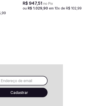
R$
947
,
51
no Pix
ou
R$
1
.
029
,
90
em
10
x de
R$
102
,
99
5
,
99