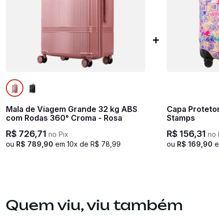
Mala de Viagem Grande 32 kg ABS
Capa Proteto
com Rodas 360° Croma - Rosa
Stamps
R$
726
,
71
R$
156
,
31
no Pix
no 
ou
R$
789
,
90
em
10
x de
R$
78
,
99
ou
R$
169
,
90
Quem viu, viu também