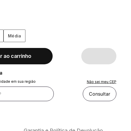
Média
r ao carrinho
ra
lidade em sua região
Não sei meu CEP
Consultar
Garantia e Política de Devolução