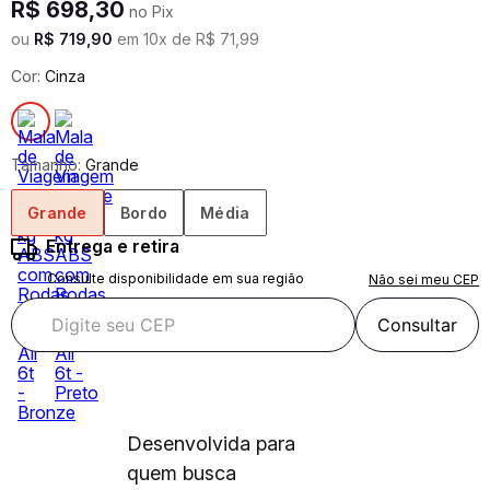
R$
698
,
30
no Pix
ou
R$
719
,
90
em
10
x de
R$
71
,
99
Cor:
Cinza
Tamanho:
Grande
Grande
Bordo
Média
Entrega e retira
Consulte disponibilidade em sua região
Não sei meu CEP
Consultar
Desenvolvida para
quem busca