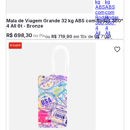
Mala de Viagem Grande 32 kg ABS com Rodas 360°
4 All 6t - Bronze
R$
698
,
30
no Pix
ou
R$
719
,
90
em
10
x de
R$
71
,
99
11%
OFF