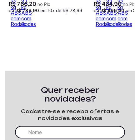
R$
766
,
20
R$
484
,
90
no Pix
no Pix
ou
R$
789
,
90
em
10
x de
R$
78
,
99
ou
R$
499
,
90
em
8
x
Quer receber
novidades?
Cadastre-se e receba ofertas e
novidades exclusivas