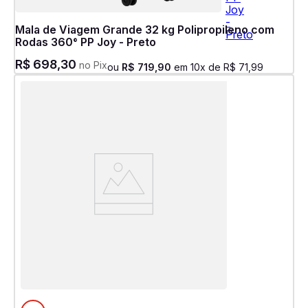
Mala de Viagem Grande 32 kg Polipropileno com
Rodas 360° PP Joy - Preto
R$
698
,
30
no Pix
ou
R$
719
,
90
em
10
x de
R$
71
,
99