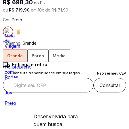
R$
698
,
30
no Pix
ou
R$
719
,
90
em
10
x de
R$
71
,
99
Cor:
Preto
Tamanho:
Grande
Grande
Bordo
Média
Entrega e retira
Consulte disponibilidade em sua região
Não sei meu CEP
Consultar
Desenvolvida para
quem busca