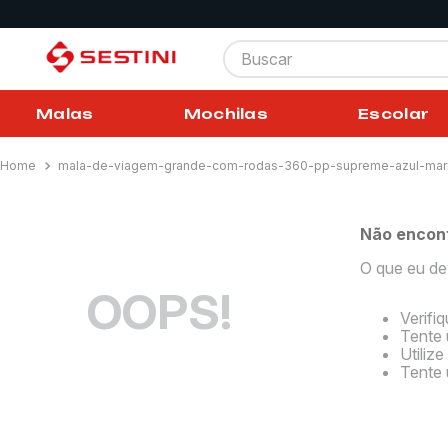
Buscar
Malas
Mochilas
Escolar
mala-de-viagem-grande-com-rodas-360-pp-supreme-azul-mar
Não encon
O que eu de
OOPS!
Verifi
Tente 
Utiliz
Tente 