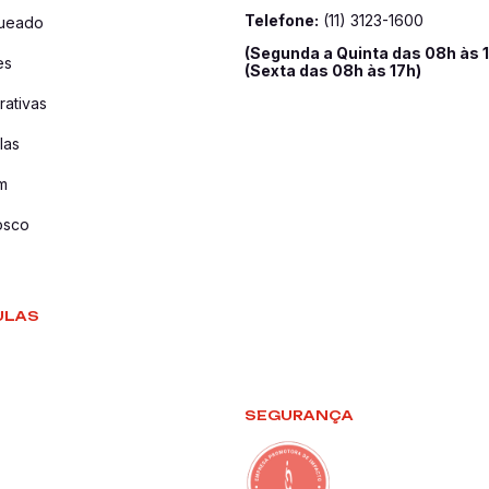
Telefone:
(11) 3123-1600
queado
(Segunda a Quinta das 08h às 
es
(Sexta das 08h às 17h)
ativas
las
m
osco
ULAS
SEGURANÇA