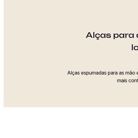
Alças para a
l
Alças espumadas para as mão e 
mais conf