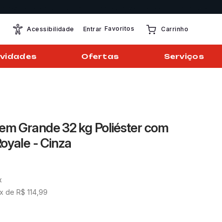
Favoritos
Entrar
Acessibilidade
Carrinho
vidades
Ofertas
Serviços
em Grande 32 kg Poliéster com
oyale - Cinza
x
x de
R$
114
,
99