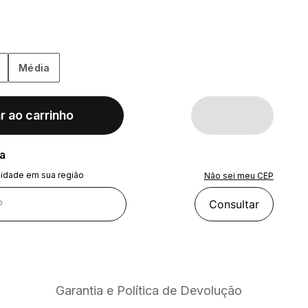
Média
r ao carrinho
ra
lidade em sua região
Não sei meu CEP
Consultar
Garantia e Política de Devolução