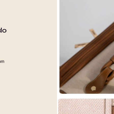
do
com