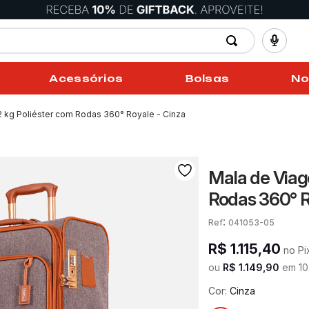
Acessórios
Bolsas
No
 kg Poliéster com Rodas 360° Royale - Cinza
Mala de Viag
Rodas 360° R
:
041053-05
R$
1
.
115
,
40
no Pi
ou
R$
1
.
149
,
90
em
10
Cor:
Cinza