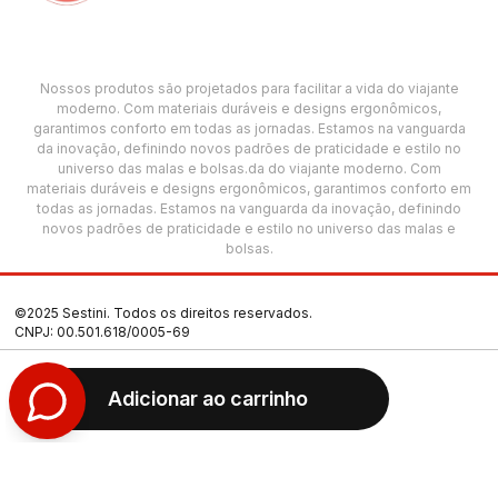
Nossos produtos são projetados para facilitar a vida do viajante
moderno. Com materiais duráveis e designs ergonômicos,
garantimos conforto em todas as jornadas. Estamos na vanguarda
da inovação, definindo novos padrões de praticidade e estilo no
universo das malas e bolsas.da do viajante moderno. Com
materiais duráveis e designs ergonômicos, garantimos conforto em
todas as jornadas. Estamos na vanguarda da inovação, definindo
novos padrões de praticidade e estilo no universo das malas e
bolsas.
©2025 Sestini. Todos os direitos reservados.
CNPJ: 00.501.618/0005-69
Termos de Uso
Adicionar ao carrinho
Política de Privacidade