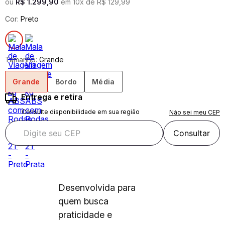
ou
R$
1
.
299
,
90
em
10
x de
R$
129
,
99
Cor:
Preto
Tamanho:
Grande
Grande
Bordo
Média
Entrega e retira
Consulte disponibilidade em sua região
Não sei meu CEP
Consultar
Desenvolvida para
quem busca
praticidade e