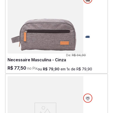
De:
R$
94
,
90
Necessaire Masculina - Cinza
R$
77
,
50
no Pix
ou
R$
79
,
90
em
1
x de
R$
79
,
90