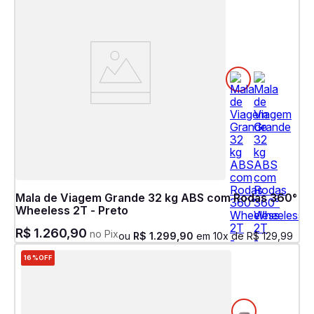
Mala de Viagem Grande 32 kg ABS com Rodas 360°
Wheeless 2T - Preto
R$
1
.
260
,
90
no Pix
ou
R$
1
.
299
,
90
em
10
x de
R$
129
,
99
16%
OFF