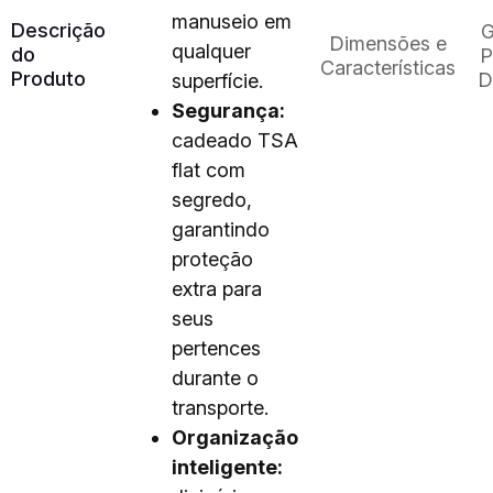
manuseio em
Descrição
G
Dimensões e
qualquer
do
P
Características
Produto
D
superfície.
Segurança:
cadeado TSA
flat com
segredo,
garantindo
proteção
extra para
seus
pertences
durante o
transporte.
Organização
inteligente: