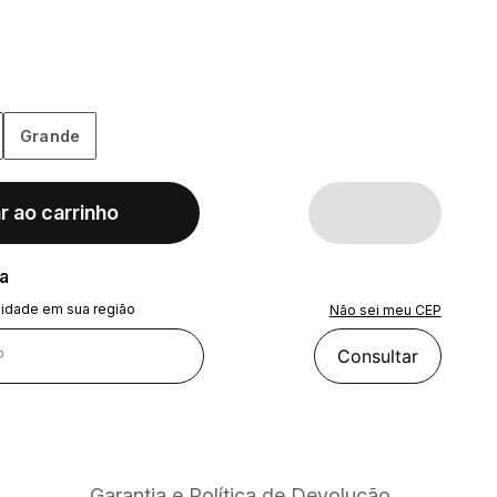
Grande
r ao carrinho
ra
lidade em sua região
Não sei meu CEP
Consultar
Garantia e Política de Devolução