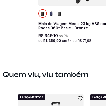
Mala de Viagem Média 23 kg ABS c
Rodas 360° Basic - Bronze
R$
349
,
10
no Pix
ou
R$
359
,
90
em
5
x de
R$
71
,
98
Quem viu, viu também
LANÇAMENTOS
LANÇAM