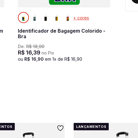
+ cores
om
Identificador de Bagagem Colorido -
Bra
De:
R$
18
,
90
R$
16
,
39
no Pix
ou
R$
16
,
90
em
1
x de
R$
16
,
90
ENTOS
LANÇAMENTOS