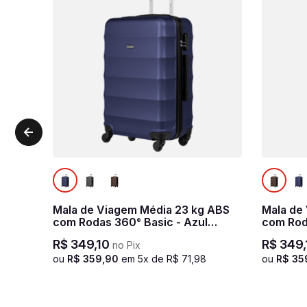
Mala de Viagem Média 23 kg ABS
Mala de
com Rodas 360° Basic - Azul
com Rod
marinho
R$
349
,
10
R$
349
,
no Pix
ou
R$
359
,
90
em
5
x de
R$
71
,
98
ou
R$
35