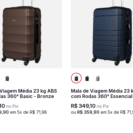
 Viagem Média 23 kg ABS
Mala de Viagem Média 23 
as 360° Basic - Bronze
com Rodas 360° Essencial 
marinho
10
R$
349
,
10
no Pix
no Pix
9
,
90
em
5
x de
R$
71
,
98
ou
R$
359
,
90
em
5
x de
R$
71
,