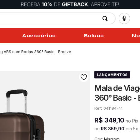
Acessórios
Bolsas
No
kg ABS com Rodas 360° Basic - Bronze
LANÇAMENTOS
Mala de Via
360° Basic -
:
041184-41
R$
349
,
10
no Pix
ou
R$
359
,
90
em
5
x
Cor:
Marrom