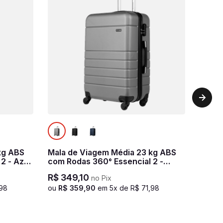
kg ABS
Mala de Viagem Média 23 kg ABS
2 - Azul
com Rodas 360° Essencial 2 -
Prata
R$
349
,
10
no Pix
98
ou
R$
359
,
90
em
5
x de
R$
71
,
98