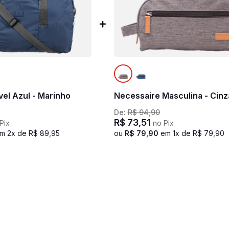
el Azul - Marinho
Necessaire Masculina - Cinz
De:
R$
94
,
90
R$
73
,
51
Pix
no Pix
em
2
x de
R$
89
,
95
ou
R$
79
,
90
em
1
x de
R$
79
,
90