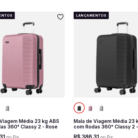
ENTOS
LANÇAMENTOS
 Viagem Média 23 kg ABS
Mala de Viagem Média 23 
as 360° Classy 2 - Rose
com Rodas 360° Classy 2 -
31
R$
386
,
31
no Pix
no Pix