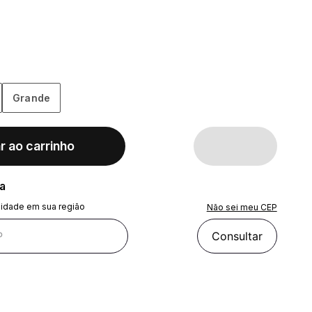
Grande
r ao carrinho
ra
lidade em sua região
Não sei meu CEP
Consultar