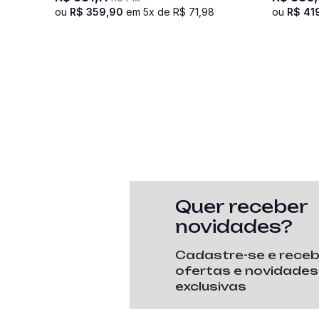
ou
R$
359
,
90
em
5
x de
R$
71
,
98
ou
R$
41
Quer receber
novidades?
Cadastre-se e rece
ofertas e novidades
exclusivas