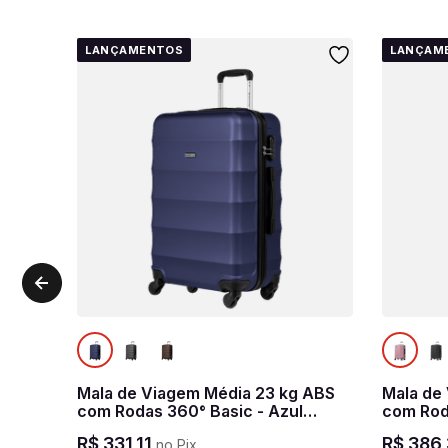
LANÇAMENTOS
LANÇAM
Mala de Viagem Média 23 kg ABS
Mala de
com Rodas 360° Basic - Azul
com Rod
marinho
R$
331
,
11
R$
386
,
no Pix