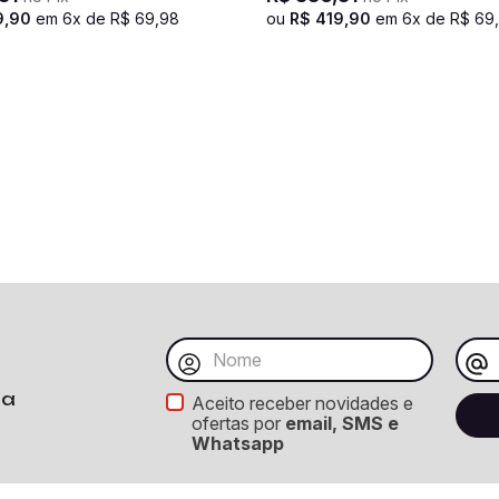
9
,
90
em
6
x de
R$
69
,
98
ou
R$
419
,
90
em
6
x de
R$
69
,
ba
Aceito receber novidades e
ofertas por
email, SMS e
Whatsapp