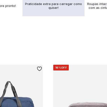
Praticidade extra para carregar como
Roupas inta
pre pronto!
quiser!
com as cint
16%
OFF