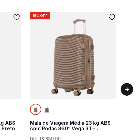
15%
OFF
kg ABS
Mala de Viagem Média 23 kg ABS
 Preto
com Rodas 360° Vega 3T -
Dourado
De:
R$
839
,
90