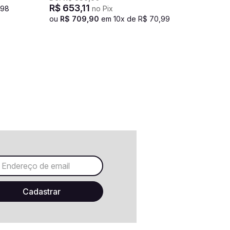
R$
653
,
11
98
no Pix
ou
R$
709
,
90
em
10
x de
R$
70
,
99