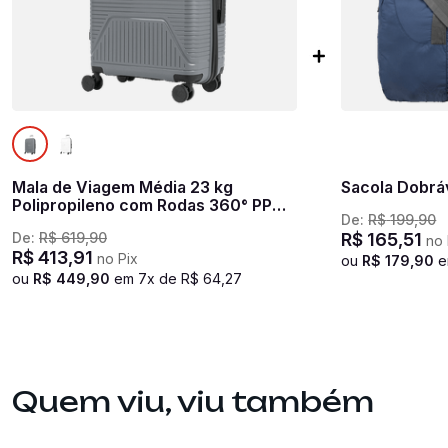
Mala de Viagem Média 23 kg
Sacola Dobráv
Polipropileno com Rodas 360° PP
De:
R$
199
,
90
Prime - Cinza oceânico
De:
R$
619
,
90
R$
165
,
51
no 
R$
413
,
91
no Pix
ou
R$
179
,
90
ou
R$
449
,
90
em
7
x de
R$
64
,
27
Quem viu, viu também