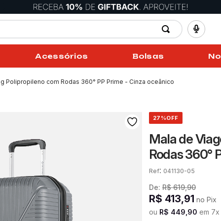
Acessórios
Bolsas
No
g Polipropileno com Rodas 360° PP Prime - Cinza oceânico
27%
OFF
Mala de Viag
Rodas 360° P
:
041130-05
De:
R$
619
,
90
R$
413
,
91
no Pix
ou
R$
449
,
90
em
7
x