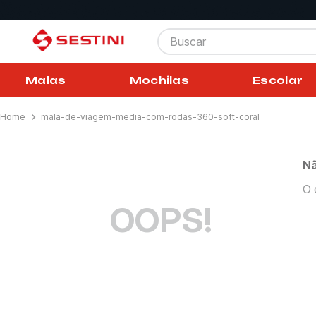
Buscar
Malas
Mochilas
Escolar
mala-de-viagem-media-com-rodas-360-soft-coral
Nã
O 
OOPS!