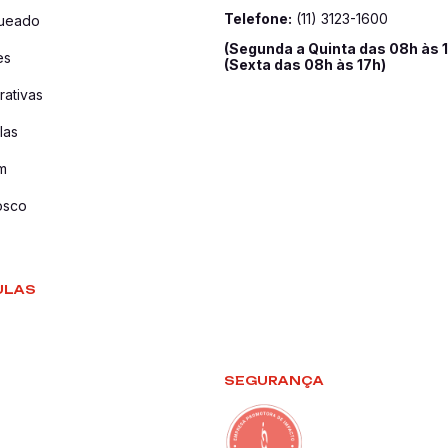
Telefone:
(11) 3123-1600
queado
(Segunda a Quinta das 08h às 
es
(Sexta das 08h às 17h)
ativas
las
m
osco
ULAS
SEGURANÇA