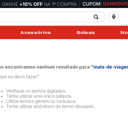
Acessórios
Bolsas
No
o encontramos nenhum resultado para "
mala-de-viage
que eu devo fazer?
Verifique os termos digitados.
Tente utilizar uma única palavra.
Utilize termos genéricos na busca.
Tente utilizar sinônimos do termo desejado.