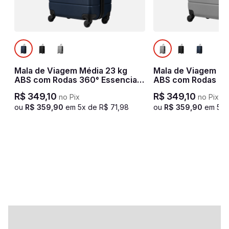
Mala de Viagem Média 23 kg
Mala de Viagem Mé
ABS com Rodas 360° Essencial
ABS com Rodas 36
2 - Azul marinho
2 - Prata
R$
349
,
10
R$
349
,
10
no Pix
no Pix
ou
R$
359
,
90
em
5
x de
R$
71
,
98
ou
R$
359
,
90
em
5
x