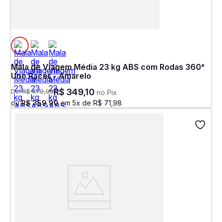
Mala de Viagem Média 23 kg ABS com Rodas 360°
Uno Racer - Amarelo
R$
349
,
10
De:
R$
479
,
90
no Pix
ou
R$
359
,
90
em
5
x de
R$
71
,
98