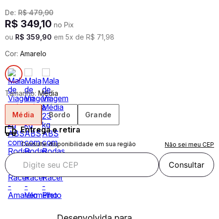
De:
R$
479
,
90
R$
349
,
10
no Pix
ou
R$
359
,
90
em
5
x de
R$
71
,
98
Cor:
Amarelo
Tamanho:
Média
Média
Bordo
Grande
Entrega e retira
Consulte disponibilidade em sua região
Não sei meu CEP
Consultar
Desenvolvida para