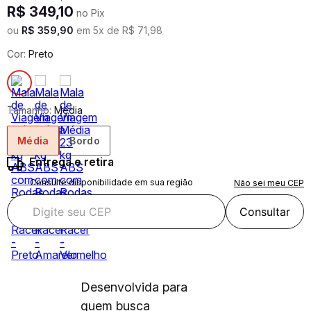
R$
349
,
10
no Pix
ou
R$
359
,
90
em
5
x de
R$
71
,
98
Cor:
Preto
Tamanho:
Média
Média
Bordo
Entrega e retira
Consulte disponibilidade em sua região
Não sei meu CEP
Consultar
Desenvolvida para
quem busca