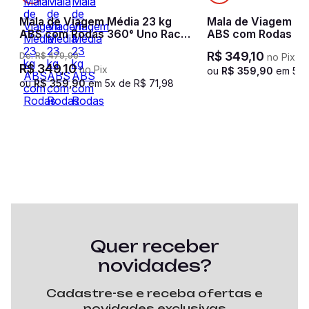
Mala de Viagem Média 23 kg
Mala de Viagem Mé
ABS com Rodas 360° Uno Racer
ABS com Rodas 36
- Preto
2 - Azul marinho
R$
349
,
10
De:
R$
479
,
90
no Pix
R$
349
,
10
no Pix
ou
R$
359
,
90
em
5
x
ou
R$
359
,
90
em
5
x de
R$
71
,
98
Quer receber
novidades?
Cadastre-se e receba ofertas e
novidades exclusivas