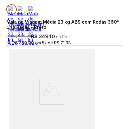
Mala de Viagem Média 23 kg ABS com Rodas 360°
Uno Racer - Preto
R$
349
,
10
De:
R$
479
,
90
no Pix
ou
R$
359
,
90
em
5
x de
R$
71
,
98