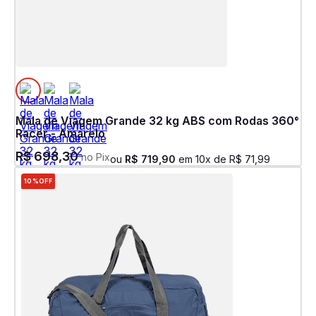
Mala de Viagem Grande 32 kg ABS com Rodas 360°
Racer - Amarelo
R$
698
,
30
no Pix
ou
R$
719
,
90
em
10
x de
R$
71
,
99
10%
OFF