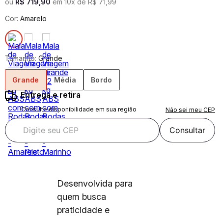
ou
R$
719
,
90
em
10
x de
R$
71
,
99
Cor:
Amarelo
Tamanho:
Grande
Grande
Média
Bordo
Entrega e retira
Consulte disponibilidade em sua região
Não sei meu CEP
Consultar
Desenvolvida para
quem busca
praticidade e