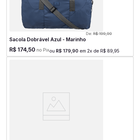
De:
R$
199
,
90
Sacola Dobrável Azul - Marinho
R$
174
,
50
no Pix
ou
R$
179
,
90
em
2
x de
R$
89
,
95