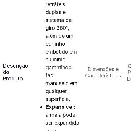
retráteis
duplas e
sistema de
giro 360°,
além de um
carrinho
embutido em
alumínio,
Descrição
G
garantindo
Dimensões e
do
P
fácil
Características
Produto
D
manuseio em
qualquer
superfície.
Expansível:
a mala pode
ser expandida
para