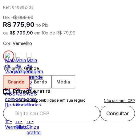
:
040802-03
De:
R$
999
,
90
R$
775
,
90
no Pix
ou
R$
799
,
90
em
10
x de
R$
79
,
99
Cor:
Vermelho
Tamanho:
Grande
Grande
Bordo
Média
Entrega e retira
Consulte disponibilidade em sua região
Não sei meu CEP
Consultar