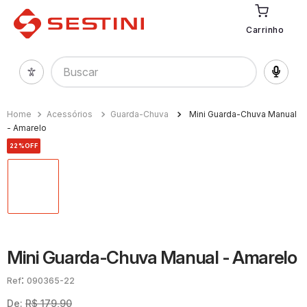
Carrinho
Buscar
Acessórios
Guarda-Chuva
Mini Guarda-Chuva Manual
- Amarelo
22%
OFF
Mini Guarda-Chuva Manual - Amarelo
:
090365-22
De:
R$
179
,
90