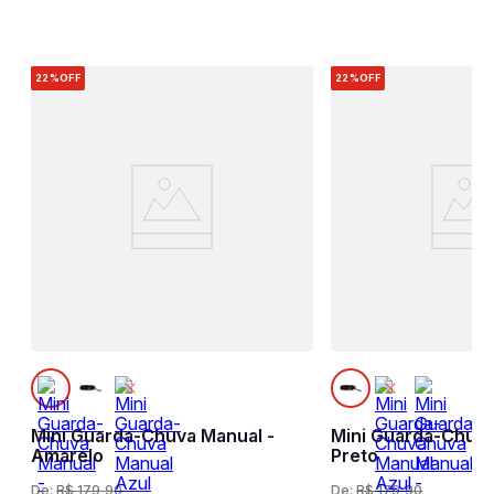
22%
OFF
22%
OFF
l
Mini Guarda-Chuva Manual -
Mini Guarda-Chuva
Amarelo
Preto
De:
R$
179
,
90
De:
R$
179
,
90