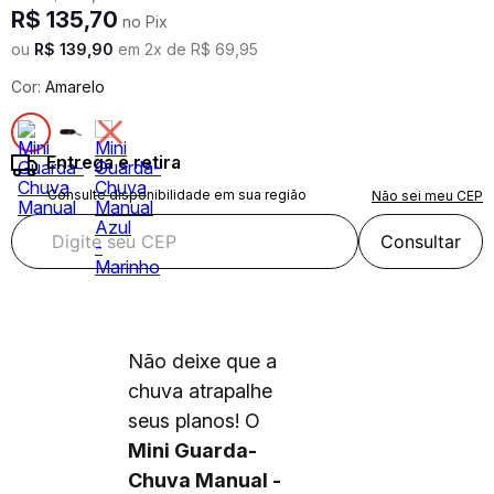
R$
135
,
70
no Pix
ou
R$
139
,
90
em
2
x de
R$
69
,
95
Cor:
Amarelo
Entrega e retira
Consulte disponibilidade em sua região
Não sei meu CEP
Consultar
Não deixe que a
chuva atrapalhe
seus planos! O
Mini Guarda-
Chuva Manual -