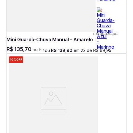
De:
R$
179
,
90
Mini Guarda-Chuva Manual - Amarelo
R$
135
,
70
no Pix
ou
R$
139
,
90
em
2
x de
R$
69
,
95
10%
OFF