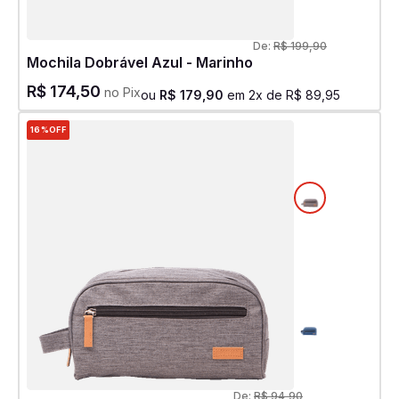
De:
R$
199
,
90
Mochila Dobrável Azul - Marinho
R$
174
,
50
no Pix
ou
R$
179
,
90
em
2
x de
R$
89
,
95
16%
OFF
De:
R$
94
,
90