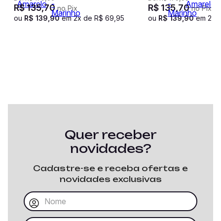
R$
135
,
70
R$
135
,
70
no Pix
no Pix
ou
R$
139
,
90
em
2
x de
R$
69
,
95
ou
R$
139
,
90
em
2
x 
Quer receber
novidades?
Cadastre-se e receba ofertas e
novidades exclusivas