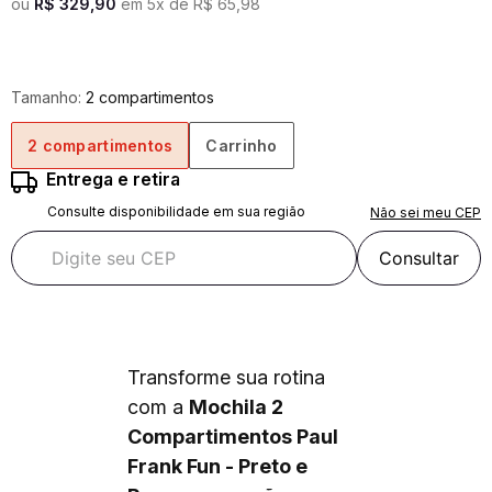
ou
R$
329
,
90
em
5
x de
R$
65
,
98
Tamanho:
2 compartimentos
2 compartimentos
Carrinho
Entrega e retira
Consulte disponibilidade em sua região
Não sei meu CEP
Consultar
Transforme sua rotina
com a
Mochila 2
Compartimentos Paul
Frank Fun - Preto e