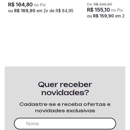
R$
164
,
80
De:
R$
249
,
90
no Pix
R$
155
,
10
no Pix
ou
R$
169
,
90
em
2
x de
R$
84
,
95
ou
R$
159
,
90
em
2
x 
Quer receber
novidades?
Cadastre-se e receba ofertas e
novidades exclusivas