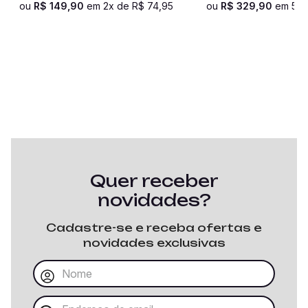
ou
R$
149
,
90
em
2
x de
R$
74
,
95
ou
R$
329
,
90
em
5
x
Quer receber
novidades?
Cadastre-se e receba ofertas e
novidades exclusivas