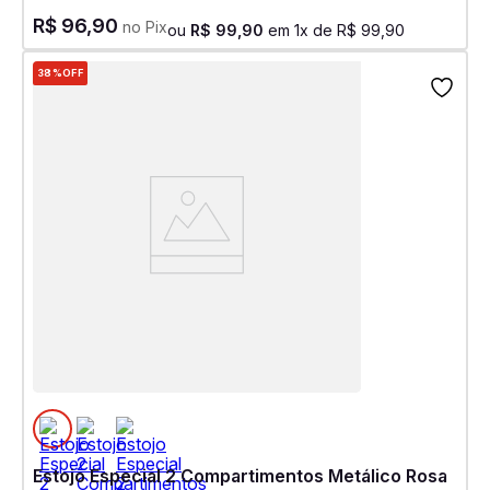
R$
96
,
90
no Pix
ou
R$
99
,
90
em
1
x de
R$
99
,
90
38%
OFF
Estojo Especial 2 Compartimentos Metálico Rosa