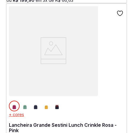
ou
R$
199
,
90
em
3
x de
R$
66
,
63
+ cores
Lancheira Grande Sestini Lunch Crinkle Rosa -
Pink