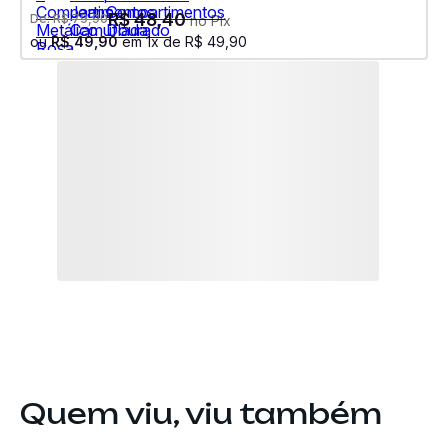
R$
48
,
40
De:
R$
79
,
90
no Pix
ou
R$
49
,
90
em
1
x de
R$
49
,
90
Quem viu, viu também