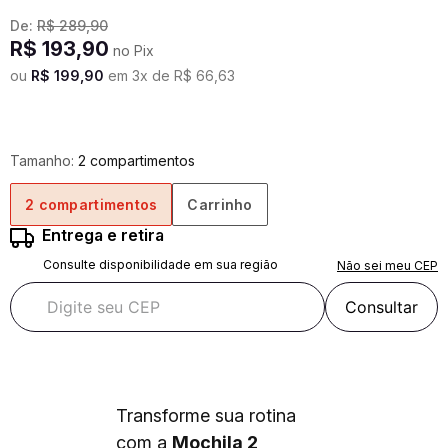
De:
R$
289
,
90
R$
193
,
90
no Pix
ou
R$
199
,
90
em
3
x de
R$
66
,
63
Tamanho:
2 compartimentos
2 compartimentos
Carrinho
Entrega e retira
Consulte disponibilidade em sua região
Não sei meu CEP
Consultar
Transforme sua rotina
com a
Mochila 2