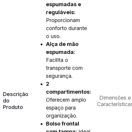
espumadas e
reguláveis:
Proporcionam
conforto durante
o uso.
Alça de mão
espumada:
Facilita o
transporte com
segurança.
2
compartimentos:
Descrição
Dimensões e
Oferecem amplo
do
Característica
Produto
espaço para
organização.
Bolso frontal
com tampa:
Ideal