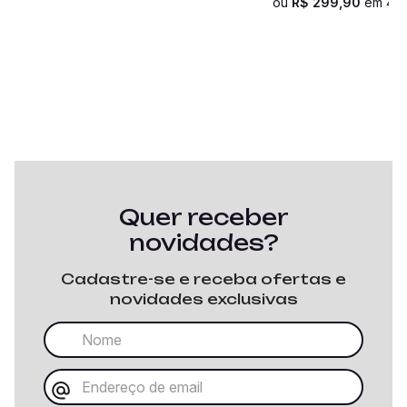
ou
R$
299
,
90
em
4
x
Quer receber
novidades?
Cadastre-se e receba ofertas e
novidades exclusivas