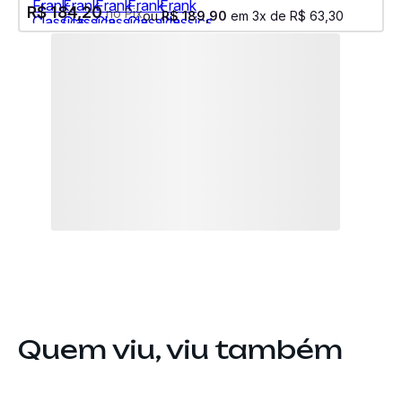
R$
184
,
20
no Pix
ou
R$
189
,
90
em
3
x de
R$
63
,
30
Quem viu, viu também